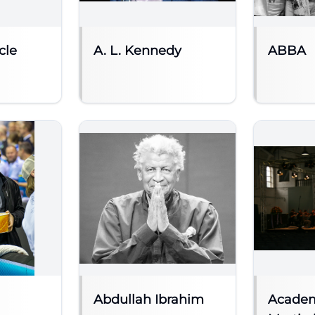
cle
A. L. Kennedy
ABBA
Abdullah Ibrahim
Academ