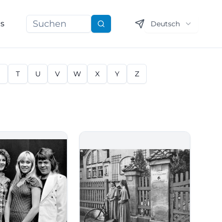
ns
Deutsch
Suchen
S
T
U
V
W
X
Y
Z