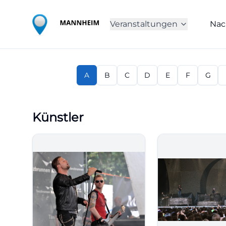
Veranstaltungen
Nac
A
B
C
D
E
F
G
Künstler