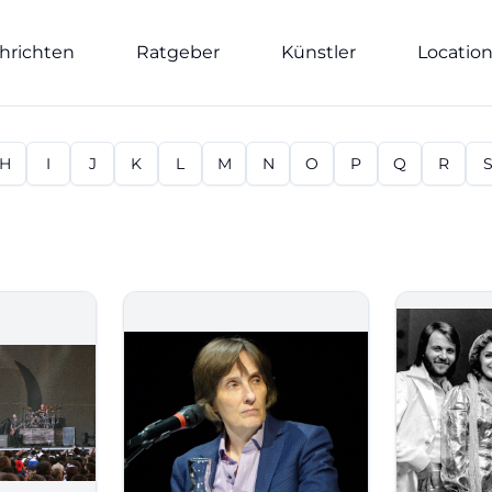
hrichten
Ratgeber
Künstler
Locatio
H
I
J
K
L
M
N
O
P
Q
R