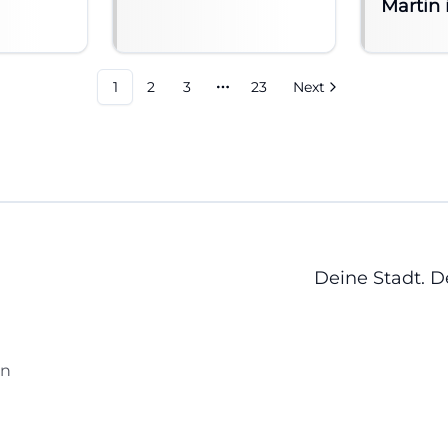
Martin 
1
2
3
23
Next
More pages
Deine Stadt. 
en