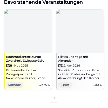
Bevorstehende Veranstaltungen
Kochmödianten: Zunge.
Pilates und Yoga mit
Zwerchfell. Zwiegespräch.
Alexander
18. Nov 2025
22. Apr 2026
Ein komödiantisches
Stabilität, Atmung und Flow
Zwiegespräch mit
in Prien: Pilates und Yoga mit
fränkischem Humor, Stand-
Alexander bringt den Körper
up und Kabarett – live in der
in Balance. 2026-04-22, 19:00
Komödie
39,75
€
Sport
15,00
€
Freiheitshalle Hof. Sichere dir
Uhr, 15 Euro pro Einheit. Jetzt
dein Lach-Erlebnis mit
bewusst trainieren! #Pilates
Timing, Interaktion und feinen
#Yoga
Pointen.
1