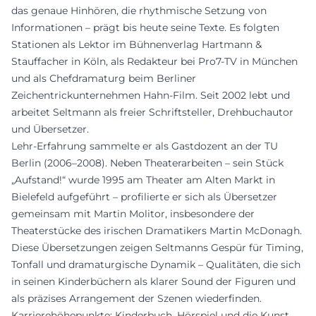
das genaue Hinhören, die rhythmische Setzung von
Informationen – prägt bis heute seine Texte. Es folgten
Stationen als Lektor im Bühnenverlag Hartmann &
Stauffacher in Köln, als Redakteur bei Pro7-TV in München
und als Chefdramaturg beim Berliner
Zeichentrickunternehmen Hahn-Film. Seit 2002 lebt und
arbeitet Seltmann als freier Schriftsteller, Drehbuchautor
und Übersetzer.
Lehr-Erfahrung sammelte er als Gastdozent an der TU
Berlin (2006–2008). Neben Theaterarbeiten – sein Stück
„Aufstand!“ wurde 1995 am Theater am Alten Markt in
Bielefeld aufgeführt – profilierte er sich als Übersetzer
gemeinsam mit Martin Molitor, insbesondere der
Theaterstücke des irischen Dramatikers Martin McDonagh.
Diese Übersetzungen zeigen Seltmanns Gespür für Timing,
Tonfall und dramaturgische Dynamik – Qualitäten, die sich
in seinen Kinderbüchern als klarer Sound der Figuren und
als präzises Arrangement der Szenen wiederfinden.
Karrierehöhepunkte: Kinderbuch, Hörspiel und die Kunst