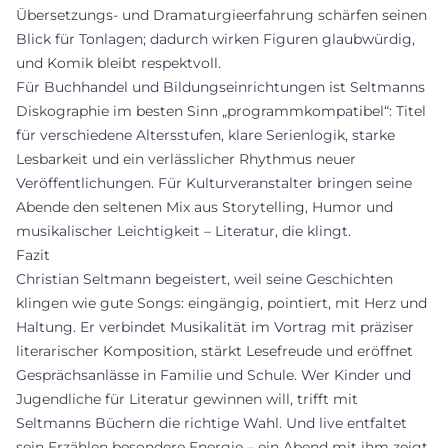
Übersetzungs- und Dramaturgieerfahrung schärfen seinen
Blick für Tonlagen; dadurch wirken Figuren glaubwürdig,
und Komik bleibt respektvoll.
Für Buchhandel und Bildungseinrichtungen ist Seltmanns
Diskographie im besten Sinn „programmkompatibel“: Titel
für verschiedene Altersstufen, klare Serienlogik, starke
Lesbarkeit und ein verlässlicher Rhythmus neuer
Veröffentlichungen. Für Kulturveranstalter bringen seine
Abende den seltenen Mix aus Storytelling, Humor und
musikalischer Leichtigkeit – Literatur, die klingt.
Fazit
Christian Seltmann begeistert, weil seine Geschichten
klingen wie gute Songs: eingängig, pointiert, mit Herz und
Haltung. Er verbindet Musikalität im Vortrag mit präziser
literarischer Komposition, stärkt Lesefreude und eröffnet
Gesprächsanlässe in Familie und Schule. Wer Kinder und
Jugendliche für Literatur gewinnen will, trifft mit
Seltmanns Büchern die richtige Wahl. Und live entfaltet
sein Erzählen besondere Energie – ein Abend mit ihm zeigt,