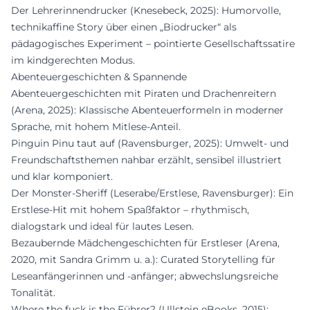
Der Lehrerinnendrucker (Knesebeck, 2025): Humorvolle,
technikaffine Story über einen „Biodrucker“ als
pädagogisches Experiment – pointierte Gesellschaftssatire
im kindgerechten Modus.
Abenteuergeschichten & Spannende
Abenteuergeschichten mit Piraten und Drachenreitern
(Arena, 2025): Klassische Abenteuerformeln in moderner
Sprache, mit hohem Mitlese-Anteil.
Pinguin Pinu taut auf (Ravensburger, 2025): Umwelt- und
Freundschaftsthemen nahbar erzählt, sensibel illustriert
und klar komponiert.
Der Monster-Sheriff (Leserabe/Erstlese, Ravensburger): Ein
Erstlese-Hit mit hohem Spaßfaktor – rhythmisch,
dialogstark und ideal für lautes Lesen.
Bezaubernde Mädchengeschichten für Erstleser (Arena,
2020, mit Sandra Grimm u. a.): Curated Storytelling für
Leseanfängerinnen und -anfänger; abwechslungsreiche
Tonalität.
Where the fuck is the Führer? (Ullstein eBooks, 2015):