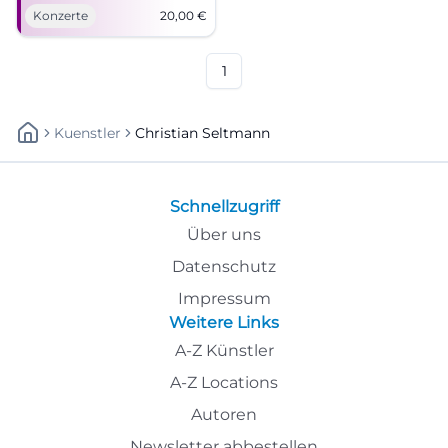
19:00 Uhr, Tickets 20 €. Nah
Konzerte
20,00
€
am Sound, starke
Geschichten – jetzt Plätze
sichern! #CoburgLive
1
Kuenstler
Christian Seltmann
Schnellzugriff
Über uns
Datenschutz
Impressum
Weitere Links
A-Z Künstler
A-Z Locations
Autoren
Newsletter abbestellen