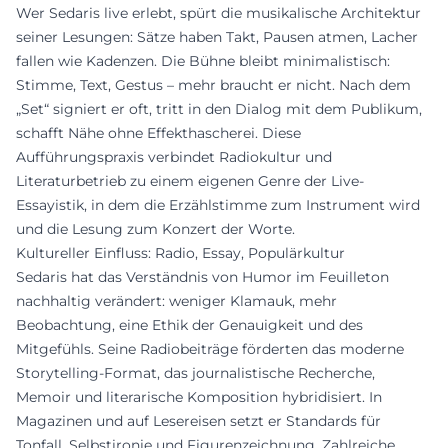
Wer Sedaris live erlebt, spürt die musikalische Architektur
seiner Lesungen: Sätze haben Takt, Pausen atmen, Lacher
fallen wie Kadenzen. Die Bühne bleibt minimalistisch:
Stimme, Text, Gestus – mehr braucht er nicht. Nach dem
„Set“ signiert er oft, tritt in den Dialog mit dem Publikum,
schafft Nähe ohne Effekthascherei. Diese
Aufführungspraxis verbindet Radiokultur und
Literaturbetrieb zu einem eigenen Genre der Live-
Essayistik, in dem die Erzählstimme zum Instrument wird
und die Lesung zum Konzert der Worte.
Kultureller Einfluss: Radio, Essay, Populärkultur
Sedaris hat das Verständnis von Humor im Feuilleton
nachhaltig verändert: weniger Klamauk, mehr
Beobachtung, eine Ethik der Genauigkeit und des
Mitgefühls. Seine Radiobeiträge förderten das moderne
Storytelling-Format, das journalistische Recherche,
Memoir und literarische Komposition hybridisiert. In
Magazinen und auf Lesereisen setzt er Standards für
Tonfall, Selbstironie und Figurenzeichnung. Zahlreiche