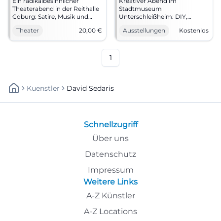
Ein radikalbesinnlicher
Kreativer Abend im
Theaterabend in der Reithalle
Stadtmuseum
Coburg: Satire, Musik und
Unterschleißheim: DIY,
große Schauspielkunst.
Quest-Map und Indie-Pop
Theater
20,00
€
Ausstellungen
Kostenlos
10.01.2026, 20:00 Uhr, Tickets
von SEDA. Am 15.05., 17–23
ab 20 €. Erleben, lachen,
Uhr, Eintritt frei. Entdecken,
nachdenken – jetzt Plätze
mitmachen, staunen – komm
sichern.
vorbei! #Museumsnacht
1
#LandestheaterCoburg
Kuenstler
David Sedaris
Schnellzugriff
Über uns
Datenschutz
Impressum
Weitere Links
A-Z Künstler
A-Z Locations