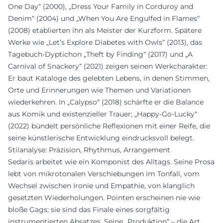
One Day“ (2000), „Dress Your Family in Corduroy and
Denim“ (2004) und „When You Are Engulfed in Flames“
(2008) etablierten ihn als Meister der Kurzform. Spätere
Werke wie „Let’s Explore Diabetes with Owls“ (2013), das
Tagebuch-Dyptichon „Theft by Finding“ (2017) und „A
Carnival of Snackery“ (2021) zeigen seinen Werkcharakter:
Er baut Kataloge des gelebten Lebens, in denen Stimmen,
Orte und Erinnerungen wie Themen und Variationen
wiederkehren. In „Calypso“ (2018) schärfte er die Balance
aus Komik und existenzieller Trauer; „Happy-Go-Lucky“
(2022) bündelt persönliche Reflexionen mit einer Reife, die
seine künstlerische Entwicklung eindrucksvoll belegt.
Stilanalyse: Präzision, Rhythmus, Arrangement
Sedaris arbeitet wie ein Komponist des Alltags. Seine Prosa
lebt von mikrotonalen Verschiebungen im Tonfall, vom
Wechsel zwischen Ironie und Empathie, von klanglich
gesetzten Wiederholungen. Pointen erscheinen nie wie
bloße Gags; sie sind das Finale eines sorgfältig
instrumentierten Absatzes. Seine „Produktion“ – die Art,