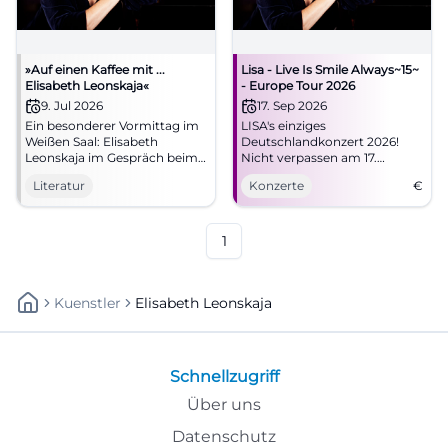
»Auf einen Kaffee mit ...
Lisa - Live Is Smile Always~15~
Elisabeth Leonskaja«
- Europe Tour 2026
9. Jul 2026
17. Sep 2026
Ein besonderer Vormittag im
LISA's einziges
Weißen Saal: Elisabeth
Deutschlandkonzert 2026!
Leonskaja im Gespräch beim
Nicht verpassen am 17.
Kissinger Sommer. Kulturell
September in der Mitsubishi
Literatur
Konzerte
€
nah, klangvoll und
Electric HALLE in Düsseldorf.
inspirierend.
#KissingerSommer
1
Kuenstler
Elisabeth Leonskaja
Schnellzugriff
Über uns
Datenschutz