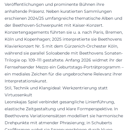
Veröffentlichungen und prominente Bühnen ihre
anhaltende Präsenz. Neben kuratierten Sammlungen
erschienen 2024/25 umfangreiche thematische Alben und
der Beethoven-Schwerpunkt mit Kaiser-Konzert.
Konzertengagements führten sie u. a. nach Paris, Bremen,
Köln und Kopenhagen; 2025 interpretierte sie Beethovens
Klavierkonzert Nr. 5 mit dem Gürzenich-Orchester Köln,
während sie parallel Soloabende mit Beethovens Sonaten-
Trilogie op. 109–111 gestaltete. Anfang 2026 widmet ihr der
Fernsehsender Mezzo ein Geburtstags-Porträtprogramm –
ein mediales Zeichen für die ungebrochene Relevanz ihrer
Interpretationskunst.
Stil, Technik und Klangideal: Werkzentrierung statt
Virtuosenkult
Leonskajas Spiel verbindet gesangliche Linienführung,
elastische Zeitgestaltung und klare Formperspektive. In
Beethovens Variationensätzen modelliert sie harmonische
Drehpunkte mit atmender Phrasierung; in Schuberts
Großformen wahrt sie Spannungsbögen durch kluge