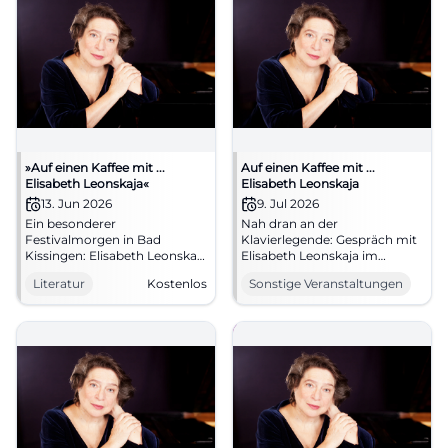
»Auf einen Kaffee mit ...
Auf einen Kaffee mit ...
Elisabeth Leonskaja«
Elisabeth Leonskaja
13. Jun 2026
9. Jul 2026
Ein besonderer
Nah dran an der
Festivalmorgen in Bad
Klavierlegende: Gespräch mit
Kissingen: Elisabeth Leonskaja
Elisabeth Leonskaja im
spricht im Weißen Saal über
Weißen Saal. 09.07.2026,
Literatur
Kostenlos
Sonstige Veranstaltungen
Kunst, Wege und Werke.
Eintritt und Uhrzeit folgen.
13.06.2026, kostenfrei.
Erkenntnisse aus erster Hand,
#KissingerSommer
inspirierende Atmosphäre.
Jetzt Termin vormerken.
#KissingerSommer