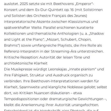
auslotet. 2025 setzte sie mit Beethovens „Emperor“-
Konzert und dem Es-Dur-Quintett op. 16 (mit Solistinnen
und Solisten des Orchestre Français des Jeunes)
interpretatorische Akzente zwischen Klassizismus und
spätwerkhafter Weite. Parallel erschienen kuratierte
Kollektionen und thematische Anthologien (u. a. „Shadow
and Light at the Piano“; „Mozart, Schubert, Chopin,
Brahms“) sowie umfangreiche Playlists, die ihre Rolle als
Referenz-Interpretin in der Streaming-Ära unterstreichen.
Kritische Rezeption: Autorität der leisen Töne und
architektonische Klarheit
Die Musikpresse würdigt Leonskajas „innate pianism“ und
ihre Fähigkeit, Struktur und Ausdruck organisch zu
verbinden. Ihre Beethoven-Interpretationen werden für
Klarheit, Spannweite und klangliche Noblesse gelobt; selbst
dort, wo Kritiken Nuancen diskutieren – etwa
Tempodispositionen oder dramaturgische Gewichtungen –,
bleibt die Anerkennung ihrer Autorität unangefochten.
Entscheidend ist die Handschrift: eine Rhetorik, die auf