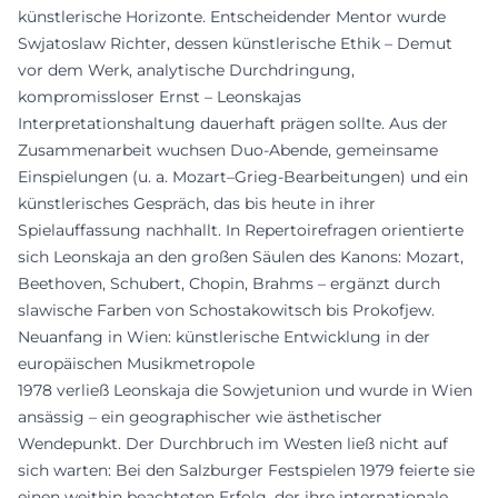
künstlerische Horizonte. Entscheidender Mentor wurde
Swjatoslaw Richter, dessen künstlerische Ethik – Demut
vor dem Werk, analytische Durchdringung,
kompromissloser Ernst – Leonskajas
Interpretationshaltung dauerhaft prägen sollte. Aus der
Zusammenarbeit wuchsen Duo-Abende, gemeinsame
Einspielungen (u. a. Mozart–Grieg-Bearbeitungen) und ein
künstlerisches Gespräch, das bis heute in ihrer
Spielauffassung nachhallt. In Repertoirefragen orientierte
sich Leonskaja an den großen Säulen des Kanons: Mozart,
Beethoven, Schubert, Chopin, Brahms – ergänzt durch
slawische Farben von Schostakowitsch bis Prokofjew.
Neuanfang in Wien: künstlerische Entwicklung in der
europäischen Musikmetropole
1978 verließ Leonskaja die Sowjetunion und wurde in Wien
ansässig – ein geographischer wie ästhetischer
Wendepunkt. Der Durchbruch im Westen ließ nicht auf
sich warten: Bei den Salzburger Festspielen 1979 feierte sie
einen weithin beachteten Erfolg, der ihre internationale