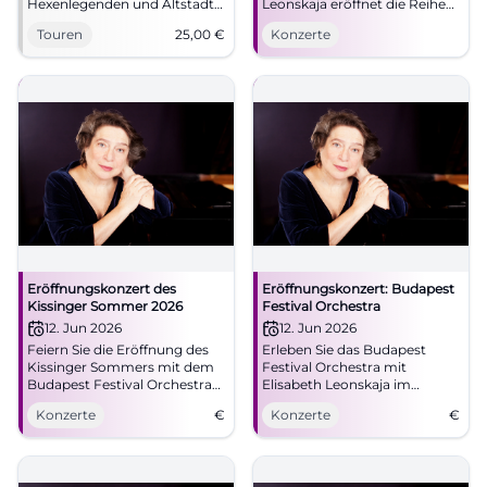
Hexenlegenden und Altstadt-
Leonskaja eröffnet die Reihe
Atmosphäre am Markt 4. Am
in der Allerheiligen-Hofkirche
Touren
25,00
€
Konzerte
6.4.2026 für 25 € pro Gruppe.
mit großer Spannung.
#Bonn
#Klassik #München
Eröffnungskonzert des
Eröffnungskonzert: Budapest
Kissinger Sommer 2026
Festival Orchestra
12. Jun 2026
12. Jun 2026
Feiern Sie die Eröffnung des
Erleben Sie das Budapest
Kissinger Sommers mit dem
Festival Orchestra mit
Budapest Festival Orchestra
Elisabeth Leonskaja im
und Elisabeth Leonskaja im
Regentenbau. Ein Highlight
Konzerte
€
Konzerte
€
Max-Littmann-Saal.
des Kissinger Sommers!