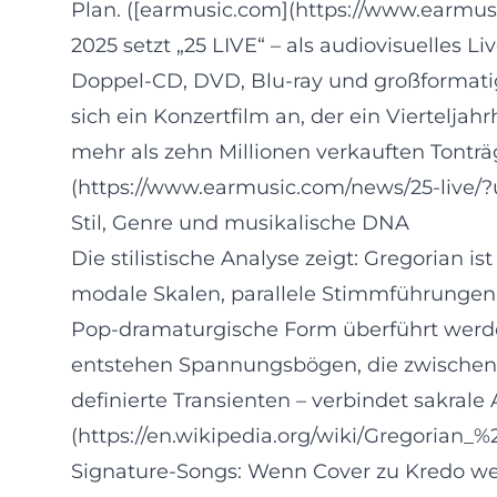
Plan. ([earmusic.com](https://www.earmu
2025 setzt „25 LIVE“ – als audiovisuelles L
Doppel‑CD, DVD, Blu‑ray und großformati
sich ein Konzertfilm an, der ein Vierteljah
mehr als zehn Millionen verkauften Tontr
(https://www.earmusic.com/news/25-live/
Stil, Genre und musikalische DNA
Die stilistische Analyse zeigt: Gregorian 
modale Skalen, parallele Stimmführungen u
Pop‑dramaturgische Form überführt werden
entstehen Spannungsbögen, die zwischen Ru
definierte Transienten – verbindet sakra
(https://en.wikipedia.org/wiki/Gregoria
Signature‑Songs: Wenn Cover zu Kredo w