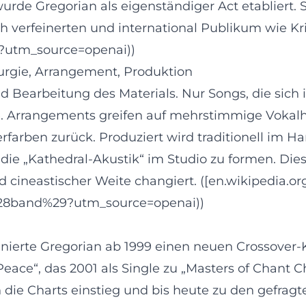
rde Gregorian als eigenständiger Act etabliert. S
 verfeinerten und international Publikum wie Kr
/?utm_source=openai))
urgie, Arrangement, Produktion
 Bearbeitung des Materials. Nur Songs, die sich i
hie. Arrangements greifen auf mehrstimmige Vok
rfarben zurück. Produziert wird traditionell im
ie „Kathedral‑Akustik“ im Studio zu formen. Diese
 cineastischer Weite changiert. ([en.wikipedia.or
n_%28band%29?utm_source=openai))
inierte Gregorian ab 1999 einen neuen Crossover‑
ace“, das 2001 als Single zu „Masters of Chant Ch
 die Charts einstieg und bis heute zu den gefrag