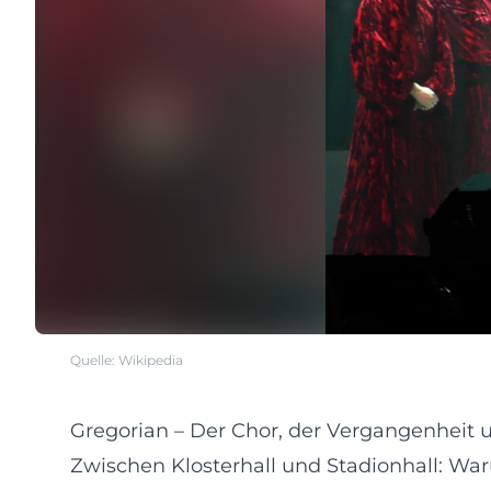
Quelle: Wikipedia
Gregorian – Der Chor, der Vergangenhei
Zwischen Klosterhall und Stadionhall: War