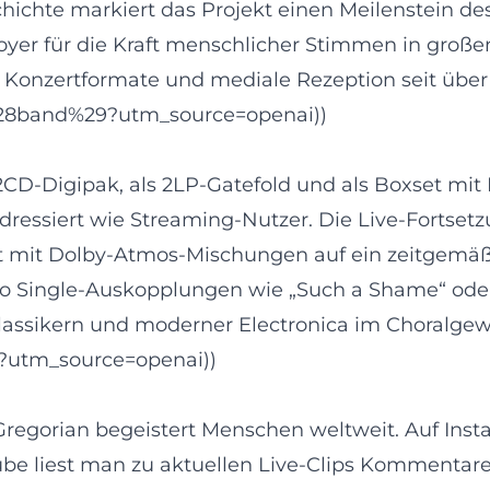
schichte markiert das Projekt einen Meilenstein d
oyer für die Kraft menschlicher Stimmen in groß
n, Konzertformate und mediale Rezeption seit über
n_%28band%29?utm_source=openai))
er 2CD‑Digipak, als 2LP‑Gatefold und als Boxset 
ressiert wie Streaming‑Nutzer. Die Live‑Fortsetz
mit Dolby‑Atmos‑Mischungen auf ein zeitgemäßes 
o Single‑Auskopplungen wie „Such a Shame“ oder
Klassikern und moderner Electronica im Choralge
/?utm_source=openai))
 Gregorian begeistert Menschen weltweit. Auf Ins
ube liest man zu aktuellen Live‑Clips Kommentar