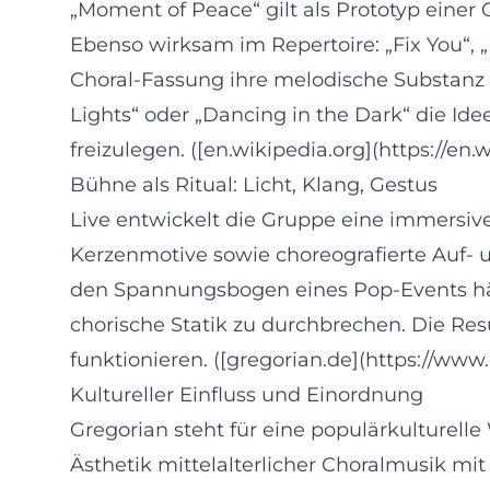
„Moment of Peace“ gilt als Prototyp eine
Ebenso wirksam im Repertoire: „Fix You“, „H
Choral‑Fassung ihre melodische Substanz 
Lights“ oder „Dancing in the Dark“ die Id
freizulegen. ([en.wikipedia.org](https://
Bühne als Ritual: Licht, Klang, Gestus
Live entwickelt die Gruppe eine immersive
Kerzenmotive sowie choreografierte Auf‑ 
den Spannungsbogen eines Pop‑Events hält.
chorische Statik zu durchbrechen. Die Re
funktionieren. ([gregorian.de](https://ww
Kultureller Einfluss und Einordnung
Gregorian steht für eine populärkulturell
Ästhetik mittelalterlicher Choralmusik mi