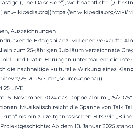
astige („The Dark Side“), weihnachtliche („Christ
 ([en.wikipedia.org](https://en.wikipedia.org/wiki
rneen, Auszeichnungen
eindruckende Erfolgsbilanz: Millionen verkaufte A
llein zum 25‑jährigen Jubiläum verzeichnete Greg
old‑ und Platin‑Ehrungen untermauern die inter
uch die nachhaltige kulturelle Wirkung eines Klan
m/news/25-2025/?utm_source=openai))
d 25 LIVE
m 15. November 2024 das Doppelalbum „25/2025“ mi
onen. Musikalisch reicht die Spanne von Talk Tal
ruth“ bis hin zu zeitgenössischen Hits wie „Blind
r Projektgeschichte: Ab dem 18. Januar 2025 stan