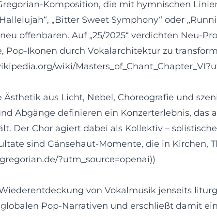
r Gregorian‑Komposition, die mit hymnischen Lini
allelujah“, „Bitter Sweet Symphony“ oder „Running 
neu offenbaren. Auf „25/2025“ verdichten Neu‑Pr
ee, Pop‑Ikonen durch Vokalarchitektur zu transfo
en.wikipedia.org/wiki/Masters_of_Chant_Chapter_VI
 Ästhetik aus Licht, Nebel, Choreografie und sze
und Abgänge definieren ein Konzerterlebnis, das 
 Der Chor agiert dabei als Kollektiv – solistisch
sultate sind Gänsehaut‑Momente, die in Kirchen,
w.gregorian.de/?utm_source=openai))
e Wiederentdeckung von Vokalmusik jenseits litur
t globalen Pop‑Narrativen und erschließt damit ei