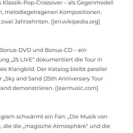
es Klassik‑Pop‑Crossover – als Gegenmodell
en, melodiegetragenen Kompositionen.
 zwei Jahrzehnten. ([en.wikipedia.org]
mit Bonus‑DVD und Bonus‑CD – ein
ung „25 LIVE“ dokumentiert die Tour in
Klangbild. Der Katalog bleibt parallel
 „Sky and Sand (25th Anniversary Tour
wand demonstrieren. ([earmusic.com]
tagram schwärmt ein Fan: „Die Musik von
e, die die „magische Atmosphäre“ und die