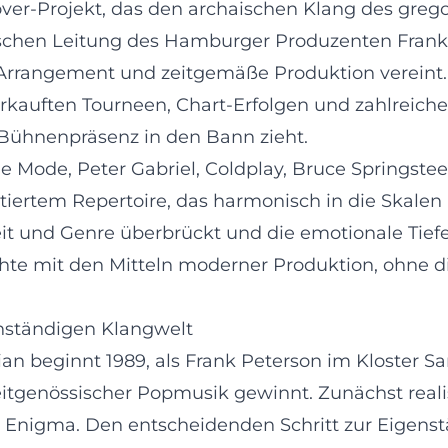
over‑Projekt, das den archaischen Klang des greg
rischen Leitung des Hamburger Produzenten Frank 
Arrangement und zeitgemäße Produktion vereint. 
erkauften Tourneen, Chart‑Erfolgen und zahlreic
 Bühnenpräsenz in den Bann zieht.
Mode, Peter Gabriel, Coldplay, Bruce Springstee
ratiertem Repertoire, das harmonisch in die Skale
Zeit und Genre überbrückt und die emotionale Tie
chte mit den Mitteln moderner Produktion, ohne d
enständigen Klangwelt
n beginnt 1989, als Frank Peterson im Kloster San
zeitgenössischer Popmusik gewinnt. Zunächst real
 Enigma. Den entscheidenden Schritt zur Eigenst