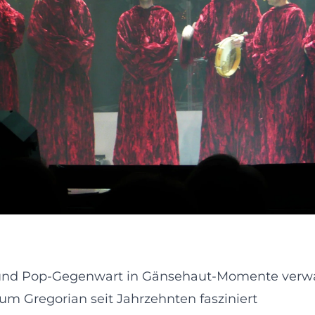
t und Pop-Gegenwart in Gänsehaut-Momente verw
um Gregorian seit Jahrzehnten fasziniert