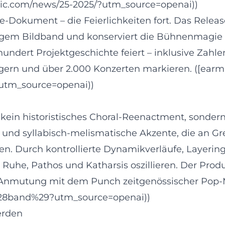
sic.com/news/25-2025/?utm_source=openai))
ive‑Dokument – die Feierlichkeiten fort. Das Relea
gem Bildband und konserviert die Bühnenmagie i
rhundert Projektgeschichte feiert – inklusive Zahl
ägern und über 2.000 Konzerten markieren. ([earm
?utm_source=openai))
ist kein historistisches Choral‑Reenactment, sond
nd syllabisch‑melismatische Akzente, die an Greg
. Durch kontrollierte Dynamikverläufe, Layerin
he, Pathos und Katharsis oszillieren. Der Produk
le Anmutung mit dem Punch zeitgenössischer Pop‑M
n_%28band%29?utm_source=openai))
erden