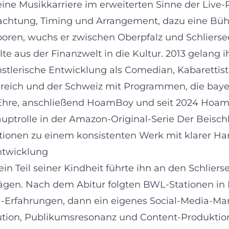
r eine Musikkarriere im erweiterten Sinne der Liv
chtung, Timing und Arrangement, dazu eine Bühn
ren, wuchs er zwischen Oberpfalz und Schliersee 
e aus der Finanzwelt in die Kultur. 2013 gelang
stlerische Entwicklung als Comedian, Kabarettist
erreich und der Schweiz mit Programmen, die bayer
re, anschließend HoamBoy und seit 2024 HoamStori
ptrolle in der Amazon-Original-Serie Der Beischlä
ionen zu einem konsistenten Werk mit klarer Han
ntwicklung
in Teil seiner Kindheit führte ihn an den Schliers
rägen. Nach dem Abitur folgten BWL-Stationen in 
l-Erfahrungen, dann ein eigenes Social-Media-Ma
ribution, Publikumsresonanz und Content-Produktio