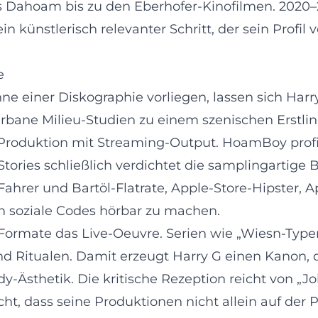
 Dahoam bis zu den Eberhofer-Kinofilmen. 2020–2
 ein künstlerisch relevanter Schritt, der sein Prof
e
nne einer Diskographie vorliegen, lassen sich H
urbane Milieu-Studien zu einem szenischen Erstl
Produktion mit Streaming-Output. HoamBoy profil
ories schließlich verdichtet die samplingartige 
Fahrer und Bartöl-Flatrate, Apple-Store-Hipster, Ap
m soziale Codes hörbar zu machen.
Formate das Live-Oeuvre. Serien wie „Wiesn-Type
und Ritualen. Damit erzeugt Harry G einen Kanon, 
-Ästhetik. Die kritische Rezeption reicht von „Jo
icht, dass seine Produktionen nicht allein auf der