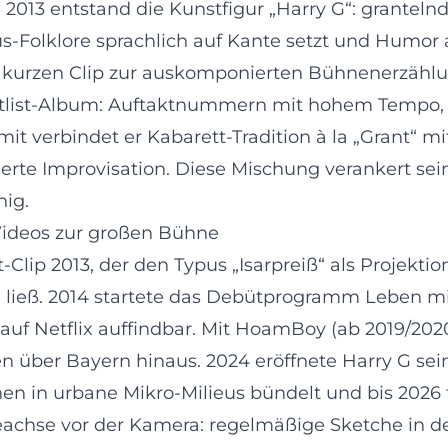
013 entstand die Kunstfigur „Harry G“: grantelnde
-Folklore sprachlich auf Kante setzt und Humor a
m kurzen Clip zur auskomponierten Bühnenerzähl
tlist-Album: Auftaktnummern mit hohem Tempo, Z
mit verbindet er Kabarett-Tradition à la „Grant“ 
lierte Improvisation. Diese Mischung verankert se
ig.
-Videos zur großen Bühne
p 2013, der den Typus „Isarpreiß“ als Projektions
 ließ. 2014 startete das Debütprogramm Leben mit
auf Netflix auffindbar. Mit HoamBoy (ab 2019/2020)
en über Bayern hinaus. 2024 eröffnete Harry G se
nen in urbane Mikro-Milieus bündelt und bis 2026 
iereachse vor der Kamera: regelmäßige Sketche i