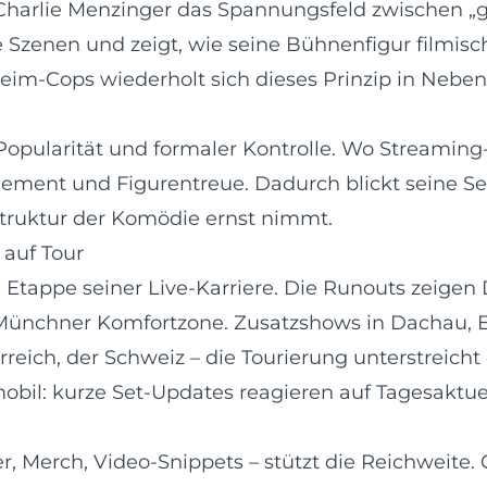
als Charlie Menzinger das Spannungsfeld zwischen „g
Szenen und zeigt, wie seine Bühnenfigur filmisch 
-Cops wiederholt sich dieses Prinzip in Nebenrol
opularität und formaler Kontrolle. Wo Streaming-
angement und Figurentreue. Dadurch blickt seine 
 Struktur der Komödie ernst nimmt.
 auf Tour
e Etappe seiner Live-Karriere. Die Runouts zeig
r Münchner Komfortzone. Zusatzshows in Dachau,
eich, der Schweiz – die Tourierung unterstreicht 
il: kurze Set-Updates reagieren auf Tagesaktuell
Merch, Video-Snippets – stützt die Reichweite. Cl