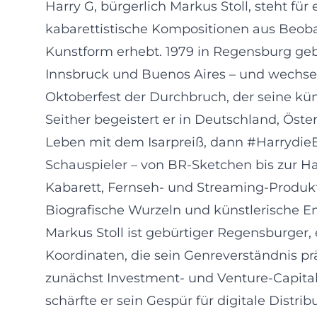
Harry G, bürgerlich Markus Stoll, steht fü
kabarettistische Kompositionen aus Beoba
Kunstform erhebt. 1979 in Regensburg gebo
Innsbruck und Buenos Aires – und wechselt
Oktoberfest der Durchbruch, der seine kün
Seither begeistert er in Deutschland, Öst
Leben mit dem Isarpreiß, dann #HarrydieEh
Schauspieler – von BR-Sketchen bis zur Hau
Kabarett, Fernseh- und Streaming-Produkt
Biografische Wurzeln und künstlerische E
Markus Stoll ist gebürtiger Regensburger, e
Koordinaten, die sein Genreverständnis p
zunächst Investment- und Venture-Capita
schärfte er sein Gespür für digitale Dist