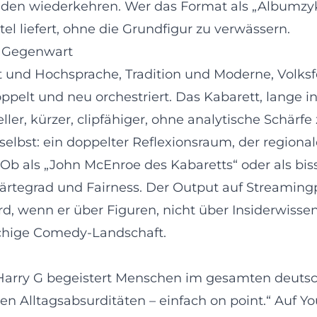
enden wiederkehren. Wer das Format als „Albumzykl
l liefert, ohne die Grundfigur zu verwässern.
er Gegenwart
kt und Hochsprache, Tradition und Moderne, Volksfe
oppelt und neu orchestriert. Das Kabarett, lange i
ler, kürzer, clipfähiger, ohne analytische Schärfe
bst: ein doppelter Reflexionsraum, der regionale 
 Ob als „John McEnroe des Kabaretts“ oder als bis
Härtegrad und Fairness. Der Output auf Streamin
d, wenn er über Figuren, nicht über Insiderwissen 
achige Comedy-Landschaft.
: Harry G begeistert Menschen im gesamten deut
nen Alltagsabsurditäten – einfach on point.“ Auf Y