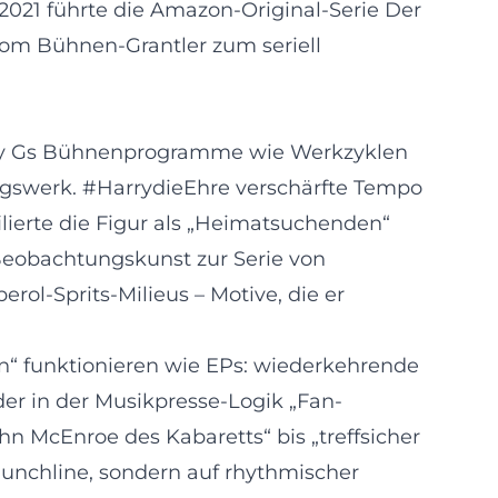
021 führte die Amazon-Original-Serie Der
il vom Bühnen-Grantler zum seriell
arry Gs Bühnenprogramme wie Werkzyklen
ingswerk. #HarrydieEhre verschärfte Tempo
ierte die Figur als „Heimatsuchenden“
Beobachtungskunst zur Serie von
erol-Sprits-Milieus – Motive, die er
n“ funktionieren wie EPs: wiederkehrende
der in der Musikpresse-Logik „Fan-
hn McEnroe des Kabaretts“ bis „treffsicher
 Punchline, sondern auf rhythmischer