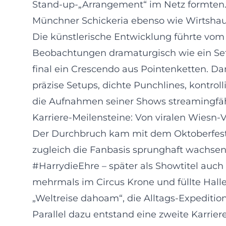
Stand-up-„Arrangement“ im Netz formten. 2
Münchner Schickeria ebenso wie Wirtshaus
Die künstlerische Entwicklung führte vo
Beobachtungen dramaturgisch wie ein Se
final ein Crescendo aus Pointenketten. Da
präzise Setups, dichte Punchlines, kontrol
die Aufnahmen seiner Shows streamingfäh
Karriere-Meilensteine: Von viralen Wiesn
Der Durchbruch kam mit dem Oktoberfest-Cli
zugleich die Fanbasis sprunghaft wachsen
#HarrydieEhre – später als Showtitel auch 
mehrmals im Circus Krone und füllte Hall
„Weltreise dahoam“, die Alltags-Expeditio
Parallel dazu entstand eine zweite Karr