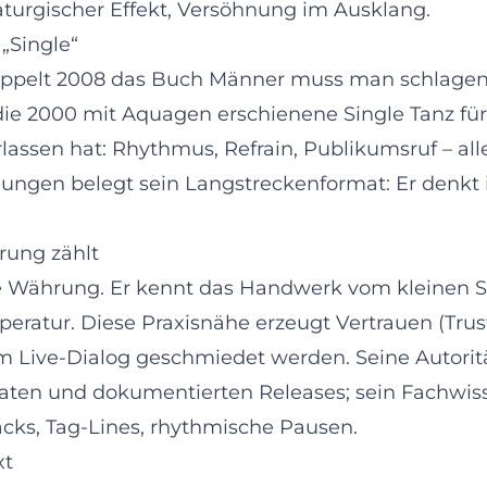
maturgischer Effekt, Versöhnung im Ausklang.
„Single“
ppelt 2008 das Buch Männer muss man schlagen, d
ie 2000 mit Aquagen erschienene Single Tanz für 
assen hat: Rhythmus, Refrain, Publikumsruf – alle
ngen belegt sein Langstreckenformat: Er denkt in 
rung zählt
te Währung. Er kennt das Handwerk vom kleinen Sa
ratur. Diese Praxisnähe erzeugt Vertrauen (Trust
m Live‑Dialog geschmiedet werden. Seine Autorität
ten und dokumentierten Releases; sein Fachwissen
acks, Tag‑Lines, rhythmische Pausen.
xt