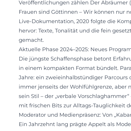
Veröffentlichungen zählen Der Abräumer (
Frauen sind Göttinnen – Wir können nur no
Live‑Dokumentation, 2020 folgte die Kompi
hervor: Texte, Tonalität und die fein gese
gemacht.
Aktuelle Phase 2024–2025: Neues Progra
Die jüngste Schaffensphase betont Erfahr
in einem kompakten Format bündelt. Par
Jahre: ein zweieinhalbstündiger Parcours 
immer jenseits der Wohlfühlgrenze, aber 
sein Stil – der „verbale Vorschlaghammer“
mit frischen Bits zur Alltags‑Tauglichke
Moderator und Medienpräsenz: Von „Kabare
Ein Jahrzehnt lang prägte Appelt als Mod