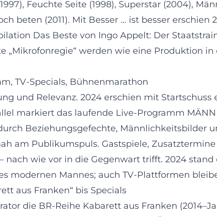
1997), Feuchte Seite (1998), Superstar (2004), M
ch beten (2011). Mit Besser … ist besser erschien
lation Das Beste von Ingo Appelt: Der Staatstrai
tzte „Mikrofonregie“ werden wie eine Produktion i
mm, TV‑Specials, Bühnenmarathon
ung und Relevanz. 2024 erschien mit Startschuss 
allel markiert das laufende Live‑Programm MÄN
durch Beziehungsgefechte, Männlichkeitsbilder un
nah am Publikumspuls. Gastspiele, Zusatztermine
 – nach wie vor in die Gegenwart trifft. 2024 st
it des modernen Mannes; auch TV‑Plattformen blei
tt aus Franken“ bis Specials
erator die BR‑Reihe Kabarett aus Franken (2014–J