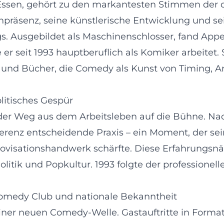
n Essen, gehört zu den markantesten Stimmen der
nenpräsenz, seine künstlerische Entwicklung und s
s. Ausgebildet als Maschinenschlosser, fand Appe
 er seit 1993 hauptberuflich als Komiker arbeitet. 
 und Bücher, die Comedy als Kunst von Timing, A
olitisches Gespür
st der Weg aus dem Arbeitsleben auf die Bühne. N
nferenz entscheidende Praxis – ein Moment, der se
ovisationshandwerk schärfte. Diese Erfahrungsn
litik und Popkultur. 1993 folgte der professionel
omedy Club und nationale Bekanntheit
iner neuen Comedy‑Welle. Gastauftritte in Form