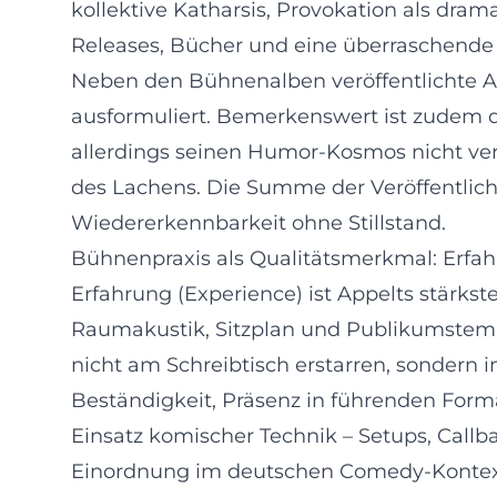
kollektive Katharsis, Provokation als dra
Releases, Bücher und eine überraschende 
Neben den Bühnenalben veröffentlichte A
ausformuliert. Bemerkenswert ist zudem d
allerdings seinen Humor‑Kosmos nicht verl
des Lachens. Die Summe der Veröffentlichu
Wiedererkennbarkeit ohne Stillstand.
Bühnenpraxis als Qualitätsmerkmal: Erfah
Erfahrung (Experience) ist Appelts stärks
Raumakustik, Sitzplan und Publikumstempe
nicht am Schreibtisch erstarren, sondern i
Beständigkeit, Präsenz in führenden Forma
Einsatz komischer Technik – Setups, Callb
Einordnung im deutschen Comedy‑Konte