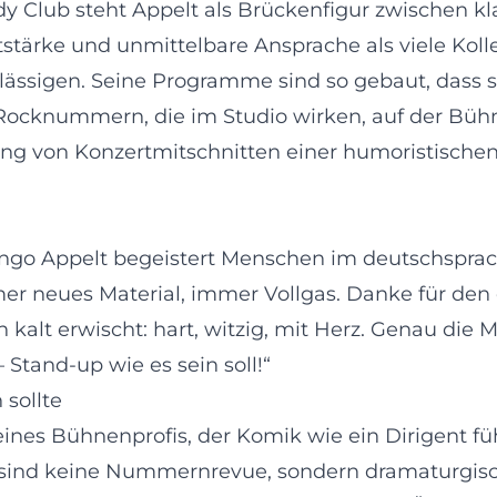
dy Club steht Appelt als Brückenfigur zwischen 
utstärke und unmittelbare Ansprache als viele Kol
sigen. Seine Programme sind so gebaut, dass sie
wie Rocknummern, die im Studio wirken, auf der B
ung von Konzertmitschnitten einer humoristischen
 Ingo Appelt begeistert Menschen im deutschspr
mer neues Material, immer Vollgas. Danke für den
lt erwischt: hart, witzig, mit Herz. Genau die Mi
 Stand‑up wie es sein soll!“
 sollte
 eines Bühnenprofis, der Komik wie ein Dirigent f
sind keine Nummernrevue, sondern dramaturgisch