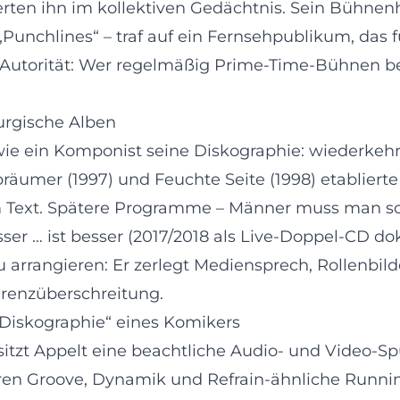
rten ihn im kollektiven Gedächtnis. Sein Bühnen
„Punchlines“ – traf auf ein Fernsehpublikum, da
 Autorität: Wer regelmäßig Prime‑Time‑Bühnen besp
rgische Alben
ie ein Komponist seine Diskographie: wiederkeh
äumer (1997) und Feuchte Seite (1998) etablierte 
 im Text. Spätere Programme – Männer muss man sc
er … ist besser (2017/2018 als Live‑Doppel‑CD dok
u arrangieren: Er zerlegt Mediensprech, Rollenbi
 Grenzüberschreitung.
„Diskographie“ eines Komikers
itzt Appelt eine beachtliche Audio‑ und Video‑Sp
ieren Groove, Dynamik und Refrain‑ähnliche Runn