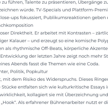
u führen, Talente zu präsentieren, Übergänge zu 
ezeichnen würde. TV‑Specials und Plattform‑Prem
 Close‑ups fokussiert, Publikumsreaktionen geben
prachkomposition
er Direktheit. Er arbeitet mit Kontrasten – zärt
er Kalauer – und erzeugt so eine komische Polyp
n als rhythmische Off‑Beats, körperliche Akzente
 Entwicklung der letzten Jahre zeigt noch mehr St
eines Abends fasst die Themen wie eine Coda.
ter, Politik, Popkultur
rt, mit dem Risiko des Widerspruchs. Dieses Ring
Stücke entfalten sich wie kulturkritische Essays 
irklichkeit, kollagiert sie mit Überzeichnung un
„Hook“. Als erfahrener Bühnenarbeiter nutzt er d