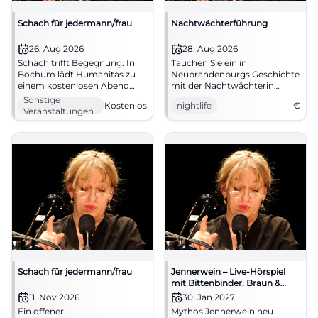
Schach für jedermann/frau
Nachtwächterführung
26. Aug 2026
28. Aug 2026
Schach trifft Begegnung: In
Tauchen Sie ein in
Bochum lädt Humanitas zu
Neubrandenburgs Geschichte
einem kostenlosen Abend
mit der Nachtwächterin
voller Strategie, Ruhe und
Anna. Eine abendliche Tour
Sonstige
Kostenlos
nightlife
€
Austausch ein. 26.08.2026 ab
voller Geschichten und
Veranstaltungen
16:00 Uhr. #Bochum #Schach
Anekdoten.
Schach für jedermann/frau
Jennerwein – Live-Hörspiel
mit Bittenbinder, Braun &
Murr
11. Nov 2026
30. Jan 2027
Ein offener
Mythos Jennerwein neu