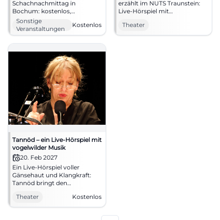
Schachnachmittag in
erzählt im NUTS Traunstein:
Bochum: kostenlos,
Live‑Hörspiel mit
entspannt und voller kluger
Bittenbinder, Braun & Murr,
Sonstige
Kostenlos
Theater
Züge. Am 11.11.2026 ab 16 Uhr
dazu vogelwilde Musik.
Veranstaltungen
bei Humanitas. #Bochum
30.01.2027, 20:00 Uhr.
#Schach
Intensives Bühnenerlebnis –
jetzt Plätze reservieren.
#TheaterTraunstein
Tannöd – ein Live-Hörspiel mit
vogelwilder Musik
20. Feb 2027
Ein Live-Hörspiel voller
Gänsehaut und Klangkraft:
Tannöd bringt den
Hinterkaifeck-Fall in den
Theater
Kostenlos
Salzstadel. 20.02.2027, 21:30
Uhr, Eintritt frei. #Landshut
#Theater