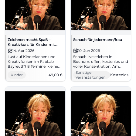
Zeichnen macht Spaß –
Schach für jedermann/frau
Kreativkurs für Kinder mit
Johanna (8 - 11 Jahre | 8
14. Apr 2026
10. Jun 2026
Termine)
Lust auf Kinderlachen und
Schach live erleben in
Kreativfunken im FabLab
Bochum: offen, kostenlos und
Bayreuth? 8 Termine, kleine
voller Konzentration. Am
Gruppe, Materialien vor Ort.
10.06.2026 trifft sich die
Sonstige
Kinder
49,00
€
Kostenlos
Start 14.04.2026, 49 €.
Community bei Humanitas.
Veranstaltungen
Sichtbarer Lernfortschritt und
#Bochum #Schach
Vernissage. Jetzt anmelden!
#Familienzeit