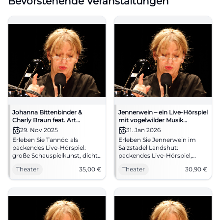
Bevorstehende Veranstaltungen
Johanna Bittenbinder &
Jennerwein – ein Live-Hörspiel
Charly Braun feat. Art
mit vogelwilder Musik
Ensemble of Passau – Tannöd
(Landshut)
29. Nov 2025
31. Jan 2026
Live-Hörspiel
Erleben Sie Tannöd als
Erleben Sie Jennerwein im
packendes Live-Hörspiel:
Salzstadel Landshut:
große Schauspielkunst, dichte
packendes Live-Hörspiel,
Akustik und vogelwuide
vogelwilde Musik, große
Theater
35,00
€
Theater
30,90
€
Musik im NUTS Traunstein.
Schauspielkunst. 31.01.2026,
Ein Krimi-Bühnenerlebnis, das
19:30 Uhr, Tickets ab 30,90 €.
nachhallt.
Eintauchen, mitfiebern,
nachhallen lassen.
#TheaterLandshut