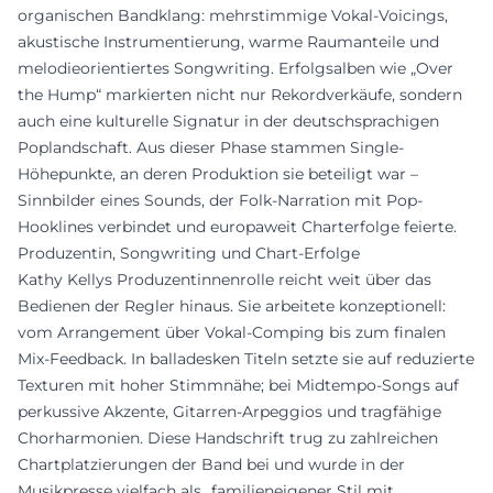
organischen Bandklang: mehrstimmige Vokal-Voicings,
akustische Instrumentierung, warme Raumanteile und
melodieorientiertes Songwriting. Erfolgsalben wie „Over
the Hump“ markierten nicht nur Rekordverkäufe, sondern
auch eine kulturelle Signatur in der deutschsprachigen
Poplandschaft. Aus dieser Phase stammen Single-
Höhepunkte, an deren Produktion sie beteiligt war –
Sinnbilder eines Sounds, der Folk-Narration mit Pop-
Hooklines verbindet und europaweit Charterfolge feierte.
Produzentin, Songwriting und Chart-Erfolge
Kathy Kellys Produzentinnenrolle reicht weit über das
Bedienen der Regler hinaus. Sie arbeitete konzeptionell:
vom Arrangement über Vokal-Comping bis zum finalen
Mix-Feedback. In balladesken Titeln setzte sie auf reduzierte
Texturen mit hoher Stimmnähe; bei Midtempo-Songs auf
perkussive Akzente, Gitarren-Arpeggios und tragfähige
Chorharmonien. Diese Handschrift trug zu zahlreichen
Chartplatzierungen der Band bei und wurde in der
Musikpresse vielfach als „familieneigener Stil mit