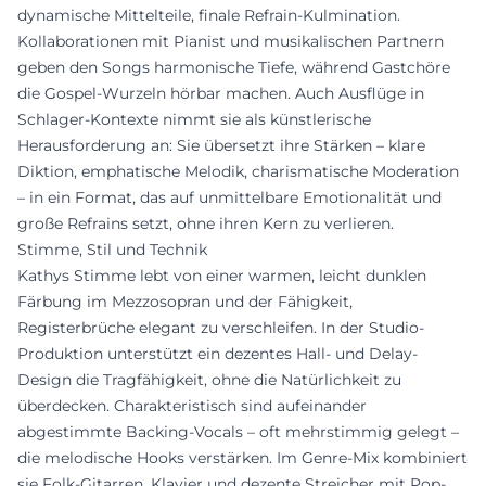
dynamische Mittelteile, finale Refrain-Kulmination.
Kollaborationen mit Pianist und musikalischen Partnern
geben den Songs harmonische Tiefe, während Gastchöre
die Gospel-Wurzeln hörbar machen. Auch Ausflüge in
Schlager-Kontexte nimmt sie als künstlerische
Herausforderung an: Sie übersetzt ihre Stärken – klare
Diktion, emphatische Melodik, charismatische Moderation
– in ein Format, das auf unmittelbare Emotionalität und
große Refrains setzt, ohne ihren Kern zu verlieren.
Stimme, Stil und Technik
Kathys Stimme lebt von einer warmen, leicht dunklen
Färbung im Mezzosopran und der Fähigkeit,
Registerbrüche elegant zu verschleifen. In der Studio-
Produktion unterstützt ein dezentes Hall- und Delay-
Design die Tragfähigkeit, ohne die Natürlichkeit zu
überdecken. Charakteristisch sind aufeinander
abgestimmte Backing-Vocals – oft mehrstimmig gelegt –
die melodische Hooks verstärken. Im Genre-Mix kombiniert
sie Folk-Gitarren, Klavier und dezente Streicher mit Pop-