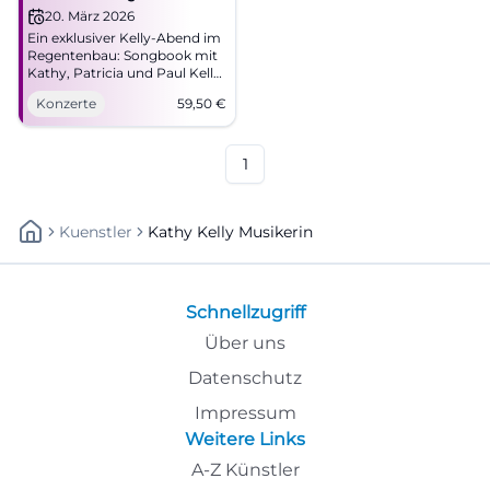
Concert
20. März 2026
Ein exklusiver Kelly‑Abend im
Regentenbau: Songbook mit
Kathy, Patricia und Paul Kelly.
Beginn 20:00 Uhr, Tickets ab
Konzerte
59,50
€
59,50 €. Große Gefühle,
perfekte Akustik – jetzt
buchen! #BadKissingen
1
Kuenstler
Kathy Kelly Musikerin
Schnellzugriff
Über uns
Datenschutz
Impressum
Weitere Links
A-Z Künstler