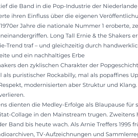
e tief die Band in die Pop-Industrie der Niederla
ßerte ihren Einfluss über die eigenen Veröffentlic
 1970er Jahre die nationale Nummer 1 eroberte, ze
nandergriffen. Long Tall Ernie & the Shakers erre
e-Trend traf – und gleichzeitig durch handwerklic
eite und ein nachhaltiges Erbe
hakers den zyklischen Charakter der Popgeschicht
 als puristischer Rockabilly, mal als popaffines U
Respekt, modernisierten aber Struktur und Klang
erlieren.
s dienten die Medley-Erfolge als Blaupause für sp
itat-Collage in den Mainstream trugen. Zweitens h
r Band bis heute wach. Als Arnie Treffers 1995 fr
 Radioarchiven, TV-Aufzeichnungen und Sammlerreg