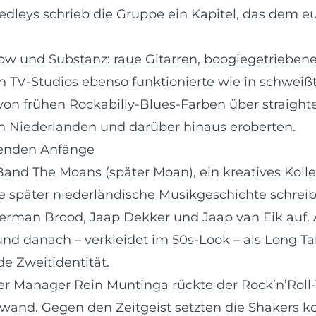
dleys schrieb die Gruppe ein Kapitel, das dem eu
ow und Substanz: raue Gitarren, boogiegetriebene
in TV-Studios ebenso funktionierte wie in schweiß
: von frühen Rockabilly-Blues-Farben über straig
en Niederlanden und darüber hinaus eroberten.
genden Anfänge
 Band The Moans (später Moan), ein kreatives Kol
e später niederländische Musikgeschichte schreib
an Brood, Jaap Dekker und Jaap van Eik auf. Au
d danach – verkleidet im 50s-Look – als Long Tall
e Zweitidentität.
er Manager Rein Muntinga rückte der Rock’n’Roll-T
nd. Gegen den Zeitgeist setzten die Shakers ko