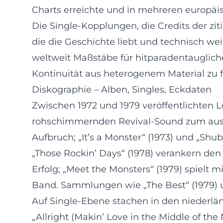
Charts erreichte und in mehreren europäi
Die Single-Kopplungen, die Credits der zit
die die Geschichte liebt und technisch we
weltweit Maßstäbe für hitparadentaugliche
Kontinuität aus heterogenem Material zu f
Diskographie – Alben, Singles, Eckdaten
Zwischen 1972 und 1979 veröffentlichten L
rohschimmernden Revival-Sound zum ausgef
Aufbruch; „It’s a Monster“ (1973) und „Shub
„Those Rockin’ Days“ (1978) verankern de
Erfolg; „Meet the Monsters“ (1979) spielt
Band. Sammlungen wie „The Best“ (1979) u
Auf Single-Ebene stachen in den niederlän
„Allright (Makin’ Love in the Middle of the