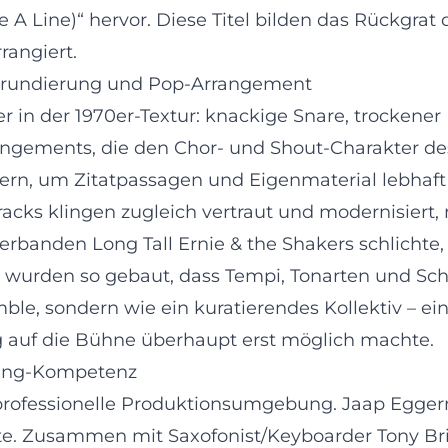
e A Line)“ hervor. Diese Titel bilden das Rückgrat
angiert.
-Grundierung und Pop-Arrangement
r in der 1970er-Textur: knackige Snare, trockener 
angements, die den Chor- und Shout-Charakter de
dern, um Zitatpassagen und Eigenmaterial lebhaft 
Tracks klingen zugleich vertraut und modernisiert
rbanden Long Tall Ernie & the Shakers schlichte,
s wurden so gebaut, dass Tempi, Tonarten und Sc
le, sondern wie ein kuratierendes Kollektiv – ein
ng auf die Bühne überhaupt erst möglich machte.
ting-Kompetenz
 professionelle Produktionsumgebung. Jaap Egger
te. Zusammen mit Saxofonist/Keyboarder Tony Brit