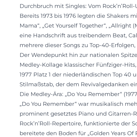
Durchbruch mit Singles: Vom Rock’n’Roll
Bereits 1973 bis 1976 legten die Shakers m
Mama“, „Get Yourself Together“, „Allright (
eine Handschrift aus treibendem Beat, Ca
mehrere dieser Songs zu Top-40-Erfolgen, 
Der Wendepunkt hin zur nationalen Spitze
Medley-Kollage klassischer Fünfziger-Hit
1977 Platz 1 der niederländischen Top 40 u
Stilmaßstab, der dem Revivalgedanken ei
Die Medley-Ära: „Do You Remember“ (1977) 
„Do You Remember“ war musikalisch mehr al
prominent gesetztes Piano und Gitarren-Ri
Rock’n’Roll-Repertoire, funktionierte der
bereitete den Boden für „Golden Years Of Ro