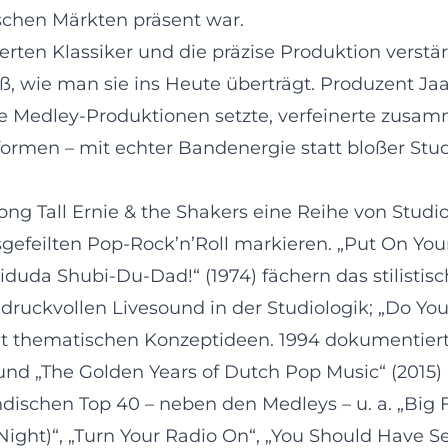
schen Märkten präsent war.
ierten Klassiker und die präzise Produktion verstä
iß, wie man sie ins Heute überträgt. Produzent Ja
 Medley-Produktionen setzte, verfeinerte zusamme
ormen – mit echter Bandenergie statt bloßer Stud
ong Tall Ernie & the Shakers eine Reihe von Stud
eilten Pop-Rock’n’Roll markieren. „Put On Your 
iduda Shubi-Du-Dad!“ (1974) fächern das stilistisc
n druckvollen Livesound in der Studiologik; „Do 
 mit thematischen Konzeptideen. 1994 dokumentier
nd „The Golden Years of Dutch Pop Music“ (2015) 
dischen Top 40 – neben den Medleys – u. a. „Big F
 Night)“, „Turn Your Radio On“, „You Should Have See