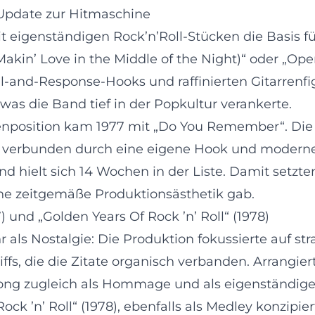
-Update zur Hitmaschine
it eigenständigen Rock’n’Roll-Stücken die Basis fü
Makin’ Love in the Middle of the Night)“ oder „Ope
ll-and-Response-Hooks und raffinierten Gitarrenf
was die Band tief in der Popkultur verankerte.
nposition kam 1977 mit „Do You Remember“. Die S
s, verbunden durch eine eigene Hook und moderne
nd hielt sich 14 Wochen in der Liste. Damit setzte
ne zeitgemäße Produktionsästhetik gab.
und „Golden Years Of Rock ’n’ Roll“ (1978)
s Nostalgie: Die Produktion fokussierte auf straf
ffs, die die Zitate organisch verbanden. Arrangie
 Song zugleich als Hommage und als eigenständiger
ck ’n’ Roll“ (1978), ebenfalls als Medley konzipie