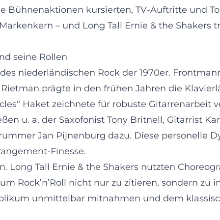
de Bühnenaktionen kursierten, TV-Auftritte und T
Markenkern – und Long Tall Ernie & the Shakers tr
und seine Rollen
 des niederländischen Rock der 1970er. Frontman
ietman prägte in den frühen Jahren die Klavierlä
les“ Haket zeichnete für robuste Gitarrenarbeit v
n u. a. der Saxofonist Tony Britnell, Gitarrist Kar
ummer Jan Pijnenburg dazu. Diese personelle Dy
rrangement-Finesse.
 Long Tall Ernie & the Shakers nutzten Choreogr
 Rock’n’Roll nicht nur zu zitieren, sondern zu i
ublikum unmittelbar mitnahmen und dem klassisc