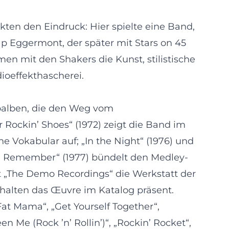
rkten den Eindruck: Hier spielte eine Band,
ap Eggermont, der später mit Stars on 45
n mit den Shakers die Kunst, stilistische
ioeffekthascherei.
ioalben, die den Weg vom
Rockin’ Shoes“ (1972) zeigt die Band im
he Vokabular auf; „In the Night“ (1976) und
You Remember“ (1977) bündelt den Medley-
t „The Demo Recordings“ die Werkstatt der
halten das Œuvre im Katalog präsent.
at Mama“, „Get Yourself Together“,
n Me (Rock ’n’ Rollin’)“, „Rockin’ Rocket“,