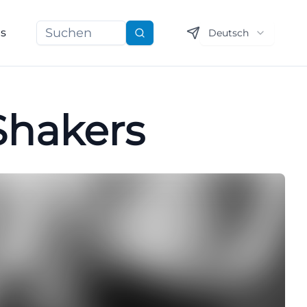
ns
Deutsch
Suchen
 Shakers