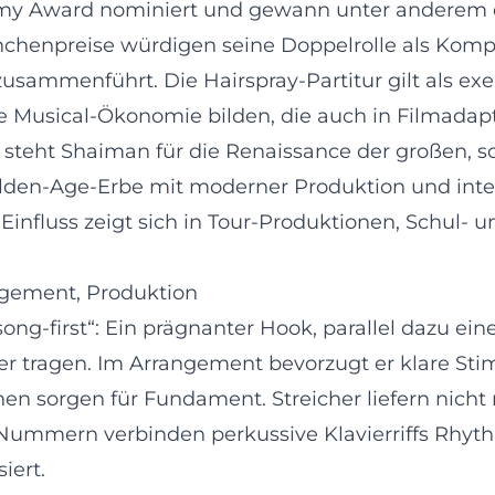
my Award nominiert und gewann unter anderem
chenpreise würdigen seine Doppelrolle als Komp
ammenführt. Die Hairspray-Partitur gilt als exem
e Musical-Ökonomie bilden, die auch in Filmadap
rs steht Shaiman für die Renaissance der großen
Golden-Age-Erbe mit moderner Produktion und inte
Einfluss zeigt sich in Tour-Produktionen, Schul-
gement, Produktion
ong-first“: Ein prägnanter Hook, parallel dazu e
ister tragen. Im Arrangement bevorzugt er klare S
n sorgen für Fundament. Streicher liefern nich
ummern verbinden perkussive Klavierriffs Rhyt
iert.