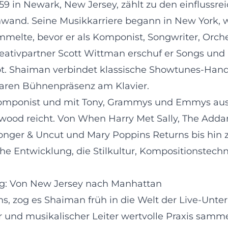
9 in Newark, New Jersey, zählt zu den einflussr
and. Seine Musikkarriere begann in New York, w
melte, bevor er als Komponist, Songwriter, Orche
Kreativpartner Scott Wittman erschuf er Songs und
Hot. Shaiman verbindet klassische Showtunes-Han
aren Bühnenpräsenz am Klavier.
Komponist und mit Tony, Grammys und Emmys ausg
wood reicht. Von When Harry Met Sally, The Adda
Longer & Uncut und Mary Poppins Returns bis hin 
sche Entwicklung, die Stilkultur, Kompositionste
ng: Von New Jersey nach Manhattan
 zog es Shaiman früh in die Welt der Live-Unterh
r und musikalischer Leiter wertvolle Praxis samm