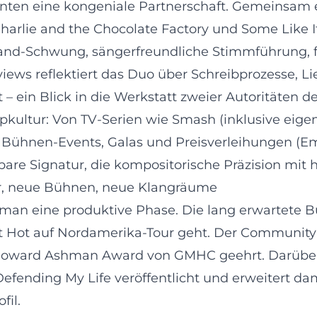
nten eine kongeniale Partnerschaft. Gemeinsam 
arlie and the Chocolate Factory und Some Like It 
Band-Schwung, sängerfreundliche Stimmführung,
erviews reflektiert das Duo über Schreibprozesse,
– ein Blick in die Werkstatt zweier Autoritäten d
kultur: Von TV-Serien wie Smash (inklusive eige
zu Bühnen-Events, Galas und Preisverleihungen (
are Signatur, die kompositorische Präzision mit 
er, neue Bühnen, neue Klangräume
an eine produktive Phase. Die lang erwartete 
Hot auf Nordamerika-Tour geht. Der Community- 
ward Ashman Award von GMHC geehrt. Darüber 
efending My Life veröffentlicht und erweitert da
fil.