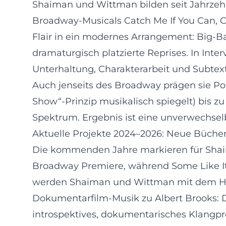
Shaiman und Wittman bilden seit Jahrzeh
Broadway-Musicals Catch Me If You Can, Ch
Flair in ein modernes Arrangement: Big-
dramaturgisch platzierte Reprises. In Int
Unterhaltung, Charakterarbeit und Subtext 
Auch jenseits des Broadway prägen sie Pop
Show“-Prinzip musikalisch spiegelt) bis 
Spektrum. Ergebnis ist eine unverwechselb
Aktuelle Projekte 2024–2026: Neue Büch
Die kommenden Jahre markieren für Shaim
Broadway Premiere, während Some Like It 
werden Shaiman und Wittman mit dem Ho
Dokumentarfilm-Musik zu Albert Brooks: D
introspektives, dokumentarisches Klangpro