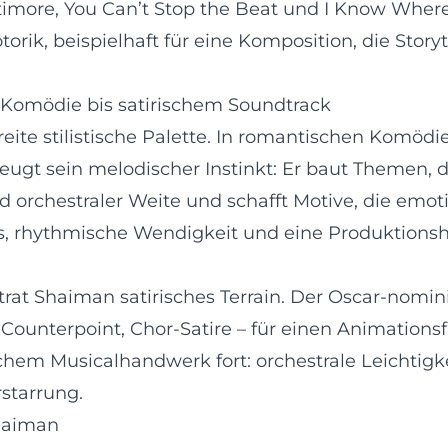
more, You Can’t Stop the Beat und I Know Where I
ik, beispielhaft für eine Komposition, die Storyt
 Komödie bis satirischem Soundtrack
eite stilistische Palette. In romantischen Komödi
ugt sein melodischer Instinkt: Er baut Themen, d
 orchestraler Weite und schafft Motive, die emot
ss, rhythmische Wendigkeit und eine Produktions
trat Shaiman satirisches Terrain. Der Oscar-nom
ounterpoint, Chor-Satire – für einen Animationsfi
chem Musicalhandwerk fort: orchestrale Leichtigk
rstarrung.
haiman