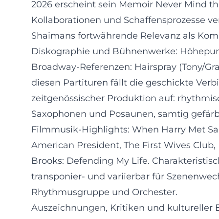
2026 erscheint sein Memoir Never Mind the
Kollaborationen und Schaffensprozesse ver
Shaimans fortwährende Relevanz als Kompo
Diskographie und Bühnenwerke: Höhepunk
Broadway-Referenzen: Hairspray (Tony/Gram
diesen Partituren fällt die geschickte Ve
zeitgenössischer Produktion auf: rhythmis
Saxophonen und Posaunen, samtig gefärbt
Filmmusik-Highlights: When Harry Met Sally
American President, The First Wives Club,
Brooks: Defending My Life. Charakteristis
transponier- und variierbar für Szenenwec
Rhythmusgruppe und Orchester.
Auszeichnungen, Kritiken und kultureller E