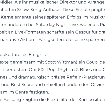
dler: Als ihr musikalischer Direktor und Arrange
tierten Show-Song-Aufbaus. Diese Schule prägte 
ernelemente seines späteren Erfolgs im Musikth
unter anderem bei Saturday Night Live, wo er als P
beit an Live-Formaten schärfte sein Gespür für 
 narrative Aktion – Fähigkeiten, die seine späte
pkulturelles Ereignis
texte gemeinsam mit Scott Wittman) ein Coup, d
t mit perfektem Ohr 60s-Pop, Rhythm & Blues und G
es und dramaturgisch präzise Refrain-Platzieru
und Best Score und erhielt in London den Olivier
am im Genre festigten.
TV-Fassung zeigten die Flexibilität der Komposit