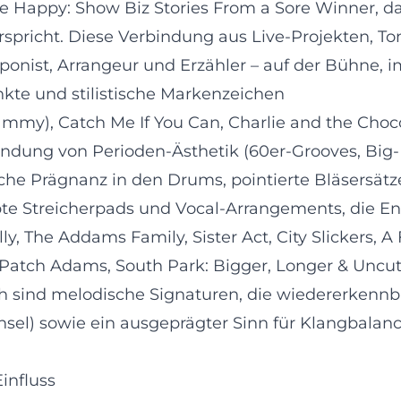
 Happy: Show Biz Stories From a Sore Winner, das
spricht. Diese Verbindung aus Live-Projekten, To
nist, Arrangeur und Erzähler – auf der Bühne, i
te und stilistische Markenzeichen
my), Catch Me If You Can, Charlie and the Chocol
rbindung von Perioden-Ästhetik (60er-Grooves, Big
che Prägnanz in den Drums, pointierte Bläsersätze
e Streicherpads und Vocal-Arrangements, die Ens
, The Addams Family, Sister Act, City Slickers, A
 Patch Adams, South Park: Bigger, Longer & Uncut,
ch sind melodische Signaturen, die wiedererkenn
hsel) sowie ein ausgeprägter Sinn für Klangbala
influss