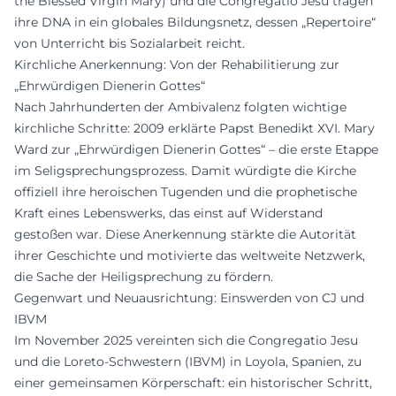
the Blessed Virgin Mary) und die Congregatio Jesu tragen
ihre DNA in ein globales Bildungsnetz, dessen „Repertoire“
von Unterricht bis Sozialarbeit reicht.
Kirchliche Anerkennung: Von der Rehabilitierung zur
„Ehrwürdigen Dienerin Gottes“
Nach Jahrhunderten der Ambivalenz folgten wichtige
kirchliche Schritte: 2009 erklärte Papst Benedikt XVI. Mary
Ward zur „Ehrwürdigen Dienerin Gottes“ – die erste Etappe
im Seligsprechungsprozess. Damit würdigte die Kirche
offiziell ihre heroischen Tugenden und die prophetische
Kraft eines Lebenswerks, das einst auf Widerstand
gestoßen war. Diese Anerkennung stärkte die Autorität
ihrer Geschichte und motivierte das weltweite Netzwerk,
die Sache der Heiligsprechung zu fördern.
Gegenwart und Neuausrichtung: Einswerden von CJ und
IBVM
Im November 2025 vereinten sich die Congregatio Jesu
und die Loreto-Schwestern (IBVM) in Loyola, Spanien, zu
einer gemeinsamen Körperschaft: ein historischer Schritt,