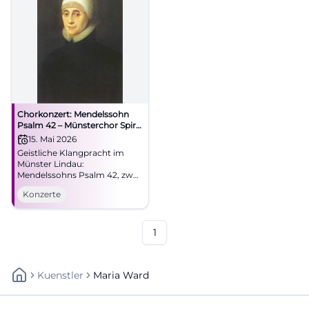
Chorkonzert: Mendelssohn
Psalm 42 – Münsterchor Spirit
& Maria‑Ward‑Realschule
15. Mai 2026
Geistliche Klangpracht im
Münster Lindau:
Mendelssohns Psalm 42, zwei
Chöre, starke Akustik. Am
Konzerte
15.05.2026 um 18:00 Uhr.
Barrierefreier Zugang,
entspannte Anreise. Jetzt
Termin sichern! #Lindau
1
Kuenstler
Maria Ward