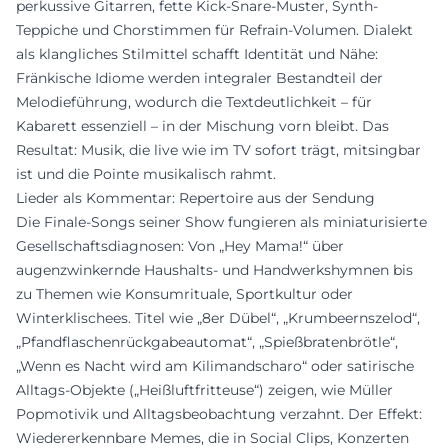
perkussive Gitarren, fette Kick-Snare-Muster, Synth-
Teppiche und Chorstimmen für Refrain-Volumen. Dialekt
als klangliches Stilmittel schafft Identität und Nähe:
Fränkische Idiome werden integraler Bestandteil der
Melodieführung, wodurch die Textdeutlichkeit – für
Kabarett essenziell – in der Mischung vorn bleibt. Das
Resultat: Musik, die live wie im TV sofort trägt, mitsingbar
ist und die Pointe musikalisch rahmt.
Lieder als Kommentar: Repertoire aus der Sendung
Die Finale-Songs seiner Show fungieren als miniaturisierte
Gesellschaftsdiagnosen: Von „Hey Mama!“ über
augenzwinkernde Haushalts- und Handwerkshymnen bis
zu Themen wie Konsumrituale, Sportkultur oder
Winterklischees. Titel wie „8er Dübel“, „Krumbeernszelod“,
„Pfandflaschenrückgabeautomat“, „Spießbratenbrötle“,
„Wenn es Nacht wird am Kilimandscharo“ oder satirische
Alltags-Objekte („Heißluftfritteuse“) zeigen, wie Müller
Popmotivik und Alltagsbeobachtung verzahnt. Der Effekt:
Wiedererkennbare Memes, die in Social Clips, Konzerten