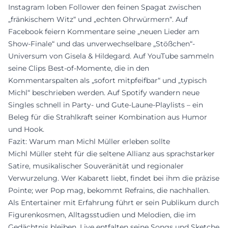
Instagram loben Follower den feinen Spagat zwischen
„fränkischem Witz“ und „echten Ohrwürmern“. Auf
Facebook feiern Kommentare seine „neuen Lieder am
Show-Finale“ und das unverwechselbare „Stößchen“-
Universum von Gisela & Hildegard. Auf YouTube sammeln
seine Clips Best-of-Momente, die in den
Kommentarspalten als „sofort mitpfeifbar“ und „typisch
Michl“ beschrieben werden. Auf Spotify wandern neue
Singles schnell in Party- und Gute-Laune-Playlists – ein
Beleg für die Strahlkraft seiner Kombination aus Humor
und Hook.
Fazit: Warum man Michl Müller erleben sollte
Michl Müller steht für die seltene Allianz aus sprachstarker
Satire, musikalischer Souveränität und regionaler
Verwurzelung. Wer Kabarett liebt, findet bei ihm die präzise
Pointe; wer Pop mag, bekommt Refrains, die nachhallen.
Als Entertainer mit Erfahrung führt er sein Publikum durch
Figurenkosmen, Alltagsstudien und Melodien, die im
Gedächtnis bleiben. Live entfalten seine Songs und Sketche