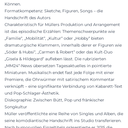
Können.
Formatkompetenz: Sketche, Figuren, Songs – die
Handschrift des Autors
Charakteristisch für Müllers Produktion und Arrangement
ist das episodische Erzählen: Themenschwerpunkte wie
„Familie“, „Mobilität“, „Kultur“ oder „Hobby“ bieten
dramaturgische Klammern, innerhalb derer er Figuren wie
„Söder & Hubsi“, „Carmen & Robert“ oder das Kult-Duo
„Gisela & Hildegard“ aufleben lässt. Die rubrizierten
„MM24“-News übersetzen Tagesaktuelles in pointierte
Miniaturen. Musikalisch endet fast jede Folge mit einer
Premiere, die Ohrwürmer mit satirischem Kommentar
verknüpft – eine signifikante Verbindung von Kabarett-Text
und Pop-Schlager-Ästhetik.
Diskographie: Zwischen Bütt, Pop und fränkischer
Songkultur
Müller veröffentlichte eine Reihe von Singles und Alben, die
seine komödiantische Handschrift ins Studio transferieren.
Nach humorvollen Einzeltiteln präsentierte er 2015 die