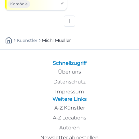
Programm Limbo of Life am
Komödie
€
21. Mai 2026 in Dachau.
1
Kuenstler
Michl Mueller
Schnellzugriff
Über uns
Datenschutz
Impressum
Weitere Links
A-Z Künstler
A-Z Locations
Autoren
Newsletter abbestellen