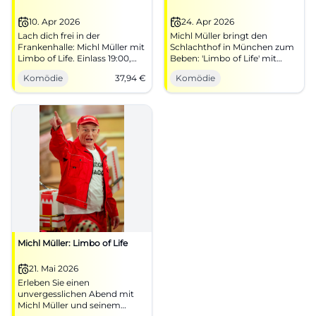
10. Apr 2026
24. Apr 2026
Lach dich frei in der
Michl Müller bringt den
Frankenhalle: Michl Müller mit
Schlachthof in München zum
Limbo of Life. Einlass 19:00,
Beben: 'Limbo of Life' mit
Beginn 20:00, Tickets ab 37,94
Witz, Musik und Timing.
Komödie
37,94
€
Komödie
€. Beste Publikumsreaktion
24.04.2026, 20:00 Uhr. Jetzt
garantiert – jetzt Plätze
sichern! #Comedy
sichern! #LimboOfLife
Michl Müller: Limbo of Life
21. Mai 2026
Erleben Sie einen
unvergesslichen Abend mit
Michl Müller und seinem