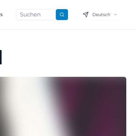
ns
Deutsch
Suchen
d