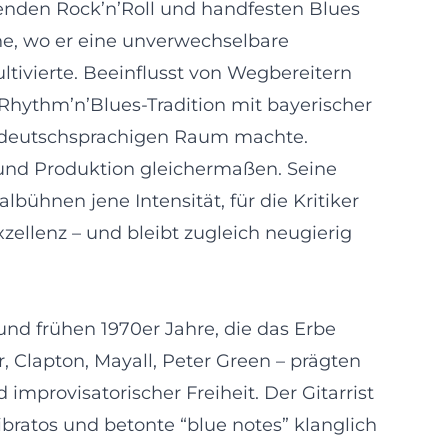
renden Rock’n’Roll und handfesten Blues
ne, wo er eine unverwechselbare
tivierte. Beeinflusst von Wegbereitern
 Rhythm’n’Blues-Tradition mit bayerischer
m deutschsprachigen Raum machte.
 und Produktion gleichermaßen. Seine
lbühnen jene Intensität, für die Kritiker
zellenz – und bleibt zugleich neugierig
und frühen 1970er Jahre, die das Erbe
r, Clapton, Mayall, Peter Green – prägten
mprovisatorischer Freiheit. Der Gitarrist
ibratos und betonte “blue notes” klanglich