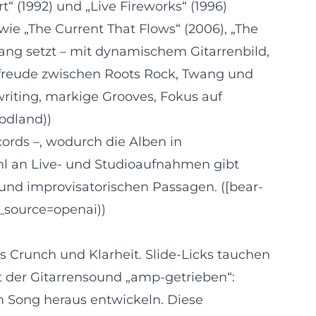
 (1992) und „Live Fireworks“ (1996)
wie „The Current That Flows“ (2006), „The
lang setzt – mit dynamischem Gitarrenbild,
elfreude zwischen Roots Rock, Twang und
riting, markige Grooves, Fokus auf
odland))
cords –, wodurch die Alben in
hl an Live- und Studioaufnahmen gibt
 und improvisatorischen Passagen. ([bear-
_source=openai))
 Crunch und Klarheit. Slide-Licks tauchen
t der Gitarrensound „amp-getrieben“:
m Song heraus entwickeln. Diese