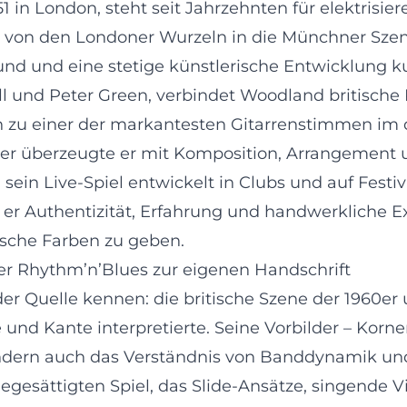
 in London, steht seit Jahrzehnten für elektrisie
hn von den Londoner Wurzeln in die Münchner Sze
d und eine stetige künstlerische Entwicklung kul
all und Peter Green, verbindet Woodland britische
hn zu einer der markantesten Gitarrenstimmen i
der überzeugte er mit Komposition, Arrangement
 sein Live-Spiel entwickelt in Clubs und auf Festiva
 er Authentizität, Erfahrung und handwerkliche Ex
sche Farben zu geben.
r Rhythm’n’Blues zur eigenen Handschrift
r Quelle kennen: die britische Szene der 1960er 
 und Kante interpretierte. Seine Vorbilder – Korne
dern auch das Verständnis von Banddynamik und i
egesättigten Spiel, das Slide-Ansätze, singende V