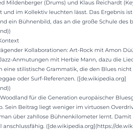
d Mildenberger (Drums) und Klaus Reichardt (Key
t und im Kollektiv leuchten lässt. Das Ergebnis ist 
und ein Bühnenbild, das an die große Schule des br
nd))
 Kontext
prägender Kollaborationen: Art-Rock mit Amon Dü
, Jazz-Anmutungen mit Herbie Mann, dazu die Lie
ne stilistische Grammatik, die den Blues nicht p
eggae oder Surf-Referenzen. ([de.wikipedia.org]
nd))
Woodland für die Generation europäischer Bluesgi
. Sein Beitrag liegt weniger im virtuosen Overdriv
s man über zahllose Bühnenkilometer lernt. Damit
l anschlussfähig. ([de.wikipedia.org](https://de.