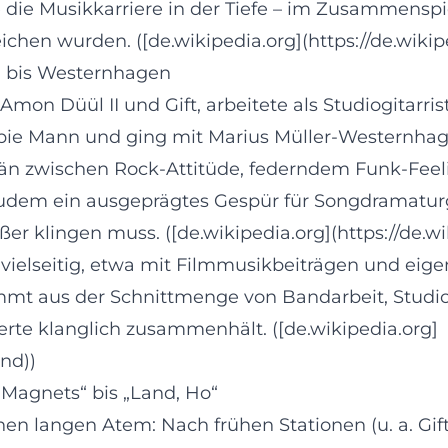
die Musikkarriere in der Tiefe – im Zusammenspiel
chen wurden. ([de.wikipedia.org](https://de.wiki
I bis Westernhagen
mon Düül II und Gift, arbeitete als Studiogitar
erbie Mann und ging mit Marius Müller-Westernhage
verän zwischen Rock-Attitüde, federndem Funk-Fee
zudem ein ausgeprägtes Gespür für Songdramaturg
er klingen muss. ([de.wikipedia.org](https://de.w
vielseitig, etwa mit Filmmusikbeiträgen und eige
mmt aus der Schnittmenge von Bandarbeit, Studio
erte klanglich zusammenhält. ([de.wikipedia.org]
nd))
 Magnets“ bis „Land, Ho“
 langen Atem: Nach frühen Stationen (u. a. Gift 