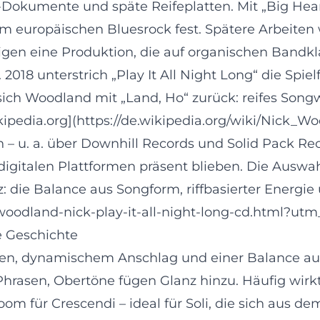
Dokumente und späte Reifeplatten. Mit „Big Heart“
im europäischen Bluesrock fest. Spätere Arbeiten 
zeigen eine Produktion, die auf organischen Bandk
2018 unterstrich „Play It All Night Long“ die Spi
ich Woodland mit „Land, Ho“ zurück: reifes Songw
ipedia.org](https://de.wikipedia.org/wiki/Nick_Wo
n – u. a. über Downhill Records und Solid Pack Re
digitalen Plattformen präsent blieben. Die Auswa
 die Balance aus Songform, riffbasierter Energie
woodland-nick-play-it-all-night-long-cd.html?utm
e Geschichte
en, dynamischem Anschlag und einer Balance aus
Phrasen, Obertöne fügen Glanz hinzu. Häufig wirk
 für Crescendi – ideal für Soli, die sich aus de