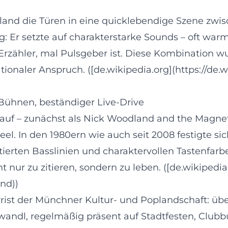
d die Türen in eine quicklebendige Szene zwisc
g: Er setzte auf charakterstarke Sounds – oft war
l Erzähler, mal Pulsgeber ist. Diese Kombination 
tionaler Anspruch. ([de.wikipedia.org](https://de
ühnen, beständiger Live-Drive
 auf – zunächst als Nick Woodland and the Magnet
el. In den 1980ern wie auch seit 2008 festigte sic
ierten Basslinien und charaktervollen Tastenfarbe
nur zu zitieren, sondern zu leben. ([de.wikipedia
nd))
rrist der Münchner Kultur- und Poplandschaft: übe
andl, regelmäßig präsent auf Stadtfesten, Club