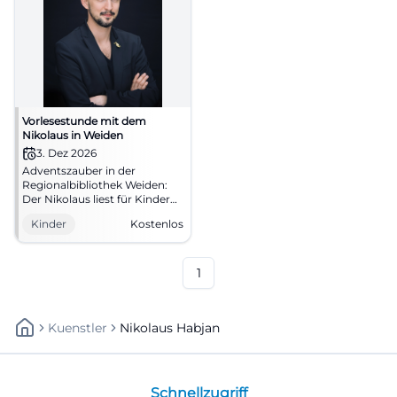
Vorlesestunde mit dem
Nikolaus in Weiden
3. Dez 2026
Adventszauber in der
Regionalbibliothek Weiden:
Der Nikolaus liest für Kinder
ab 4 Jahren. Kostenlos,
Kinder
Kostenlos
gemütlich und voller
Vorfreude. #Weiden #Nikolaus
1
Kuenstler
Nikolaus Habjan
Schnellzugriff