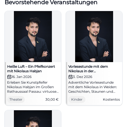
Bevorstehende Veranstaltungen
Heiße Luft – Ein Pfeifkonzert
Vorlesestunde mit dem
mit Nikolaus Habjan
Nikolaus in der
Regionalbibliothek Weiden
16. Jan 2026
3. Dez 2026
Erleben Sie Kunstpfeifer
Adventliche Vorlesestunde
Nikolaus Habjan im Großen
mit dem Nikolaus in Weiden:
Rathaussaal Passau: virtuose
Geschichten, Staunen und
Opernarien, Charme und
gemütliche Atmosphäre für
Theater
30,00
€
Kinder
Kostenlos
pointierte Moderationen.
Kinder ab 4 Jahren. Eintritt
16.01., 19:30 Uhr, ab 30 €. Ein
frei. #Weiden #Nikolaus
Abend voller Klangfarben –
jetzt Plätze sichern.
#PassauKultur