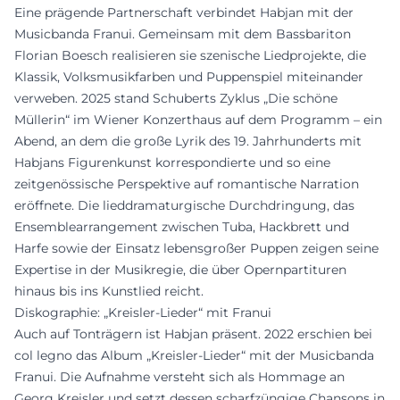
Eine prägende Partnerschaft verbindet Habjan mit der
Musicbanda Franui. Gemeinsam mit dem Bassbariton
Florian Boesch realisieren sie szenische Liedprojekte, die
Klassik, Volksmusikfarben und Puppenspiel miteinander
verweben. 2025 stand Schuberts Zyklus „Die schöne
Müllerin“ im Wiener Konzerthaus auf dem Programm – ein
Abend, an dem die große Lyrik des 19. Jahrhunderts mit
Habjans Figurenkunst korrespondierte und so eine
zeitgenössische Perspektive auf romantische Narration
eröffnete. Die lieddramaturgische Durchdringung, das
Ensemblearrangement zwischen Tuba, Hackbrett und
Harfe sowie der Einsatz lebensgroßer Puppen zeigen seine
Expertise in der Musikregie, die über Opernpartituren
hinaus bis ins Kunstlied reicht.
Diskographie: „Kreisler-Lieder“ mit Franui
Auch auf Tonträgern ist Habjan präsent. 2022 erschien bei
col legno das Album „Kreisler-Lieder“ mit der Musicbanda
Franui. Die Aufnahme versteht sich als Hommage an
Georg Kreisler und setzt dessen scharfzüngige Chansons in