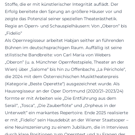
Stoffe, die er mit künstlerischer Integrität auflädt. Der
Erfolg bereitete den Sprung an größere Häuser vor und
zeigte das Potenzial seiner speziellen Theaterästhetik.
Regie an Opern- und Schauspielhäusern: Von „Oberon“ bis
„Fidelio“
Als Opernregisseur arbeitet Habjan seither an führenden
Bühnen im deutschsprachigen Raum. Auffällig ist seine
stilistische Bandbreite: von Carl Maria von Webers
„Oberon“ (u. a. Münchner Opernfestspiele, Theater an der
Wien) über „Salome“ bis hin zu Offenbachs „La Périchole“,
die 2024 mit dem Österreichischen Musiktheaterpreis
(Kategorie „Beste Operette“) ausgezeichnet wurde. Als
Hausregisseur an der Oper Dortmund (2020/21–2023/24)
formte er mit Arbeiten wie „Die Entführung aus dem
Serail“, „Tosca“, „Die Zauberflöte“ und „Orpheus in der
Unterwelt“ ein markantes Repertoire. Ende 2025 realisierte
er mit „Fidelio“ sein Hausdebüt an der Wiener Staatsoper –
eine Neuinszenierung zu einem Jubiläum, die in Interviews
durch klare Positionen zum Operntext und zu Fragen des