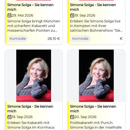
Simone Solga – Sie kennen
Simone Solga - Sie kennen
mich
mich
29. Mai 2026
19. Sep 2026
Simone Solga bringt München
Erleben Sie Simone Solga live
mit scharfem Kabarett und
in Kempten mit ihrer
messerscharfen Pointen zum
satirischen Bühnenshow "Sie
Lachen. Sie kennen mich im
kennen mich" am 19.
Komödie
28,10
€
Komödie
€
Schlachthof: 29.05.2026,
September 2026!
Tickets ab 28,10 €. #Kabarett
Simone Solga - Sie kennen
Simone Solga – Sie kennen
mich
mich
19. Sep 2026
20. Sep 2026
Erleben Sie Kabarett mit
Politkabarett mit Punch:
Simone Solga im Kornhaus
Simone Solga in der Inselhalle