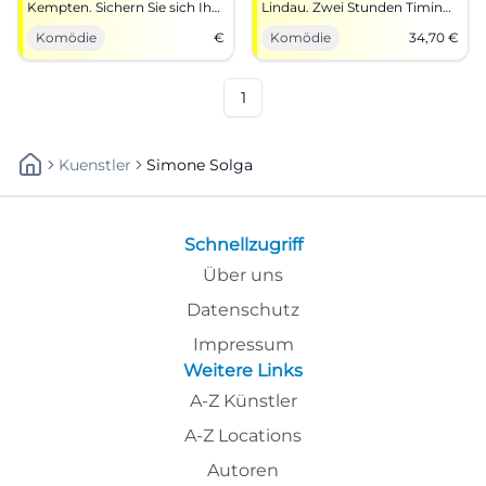
Kempten. Sichern Sie sich Ihre
Lindau. Zwei Stunden Timing,
Plätze für einen
Pointen, Publikumsreaktion.
Komödie
€
Komödie
34,70
€
unvergesslichen Abend.
20.09.2026, 19:00, ab 34,70 €.
Befreiendes Lacherlebnis –
jetzt Tickets sichern.
#SimoneSolga
1
Kuenstler
Simone Solga
Schnellzugriff
Über uns
Datenschutz
Impressum
Weitere Links
A-Z Künstler
A-Z Locations
Autoren