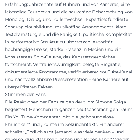
Erfahrung: Jahrzehnte auf Bühnen und vor Kameras, eine
lebendige Tourpraxis und die souveräne Beherrschung von
Monolog, Dialog und Rollenwechsel. Expertise: fundierte
Schauspielausbildung, musikaffine Arrangements, klare
Textdramaturgie und die Fähigkeit, politische Komplexität
in performative Struktur zu übersetzen. Autorität:
hochrangige Preise, starke Präsenz in Medien und ein
konsistentes Solo-Oeuvre, das Kabarettgeschichte
fortschreibt. Vertrauenswürdigkeit: belegte Biografie,
dokumentierte Programme, verifizierbarer YouTube-Kanal
und nachvollziehbare Presserezeption – eine Karriere auf
überprüfbaren Fakten.
Stimmen der Fans
Die Reaktionen der Fans zeigen deutlich: Simone Solga
begeistert Menschen im ganzen deutschsprachigen Raum.
Ein YouTube-Kommentar lobt die „schonungslose
Ehrlichkeit“ und „Pointe im Sekundentakt“. Ein anderer
schreibt: „Endlich sagt jemand, was viele denken – und
dabei so klug, dass man lachen und lernen kann.“ Wieder