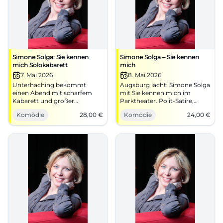
Simone Solga: Sie kennen
Simone Solga – Sie kennen
mich Solokabarett
mich
7. Mai 2026
8. Mai 2026
Unterhaching bekommt
Augsburg lacht: Simone Solga
einen Abend mit scharfem
mit Sie kennen mich im
Kabarett und großer
Parktheater. Polit-Satire,
Bühnenpräsenz: Simone
Tempo, starke
Komödie
28,00
€
Komödie
24,00
€
Solga bringt Sie kennen mich
Publikumsreaktion.
ins KUBIZ. 07.05.2026, ab 28
08.05.2026, 20:00 Uhr, ab 24
Euro. #Kabarett #Comedy
€. Barrierefrei, gute
Anbindung. Tickets sichern!
#Kabarett