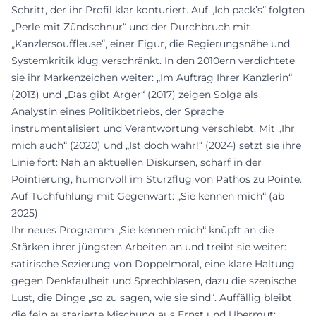
Schritt, der ihr Profil klar konturiert. Auf „Ich pack’s“ folgten
„Perle mit Zündschnur“ und der Durchbruch mit
„Kanzlersouffleuse“, einer Figur, die Regierungsnähe und
Systemkritik klug verschränkt. In den 2010ern verdichtete
sie ihr Markenzeichen weiter: „Im Auftrag Ihrer Kanzlerin“
(2013) und „Das gibt Ärger“ (2017) zeigen Solga als
Analystin eines Politikbetriebs, der Sprache
instrumentalisiert und Verantwortung verschiebt. Mit „Ihr
mich auch“ (2020) und „Ist doch wahr!“ (2024) setzt sie ihre
Linie fort: Nah an aktuellen Diskursen, scharf in der
Pointierung, humorvoll im Sturzflug von Pathos zu Pointe.
Auf Tuchfühlung mit Gegenwart: „Sie kennen mich“ (ab
2025)
Ihr neues Programm „Sie kennen mich“ knüpft an die
Stärken ihrer jüngsten Arbeiten an und treibt sie weiter:
satirische Sezierung von Doppelmoral, eine klare Haltung
gegen Denkfaulheit und Sprechblasen, dazu die szenische
Lust, die Dinge „so zu sagen, wie sie sind“. Auffällig bleibt
die fein austarierte Mischung aus Ernst und Übermut: