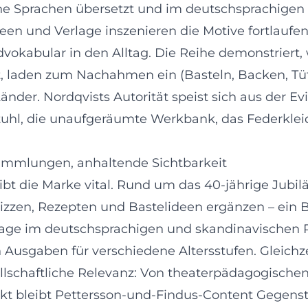
che Sprachen übersetzt und im deutschsprachige
en und Verlage inszenieren die Motive fortlaufen
kabular in den Alltag. Die Reihe demonstriert, wi
t, laden zum Nachahmen ein (Basteln, Backen, Tüf
nder. Nordqvists Autorität speist sich aus der Ev
 Stuhl, die unaufgeräumte Werkbank, das Federkle
Sammlungen, anhaltende Sichtbarkeit
ibt die Marke vital. Rund um das 40-jährige Jub
zen, Rezepten und Bastelideen ergänzen – ein Bli
rlage im deutschsprachigen und skandinavischen 
Ausgaben für verschiedene Altersstufen. Gleichz
chaftliche Relevanz: Von theaterpädagogischen Pr
t bleibt Pettersson-und-Findus-Content Gegensta