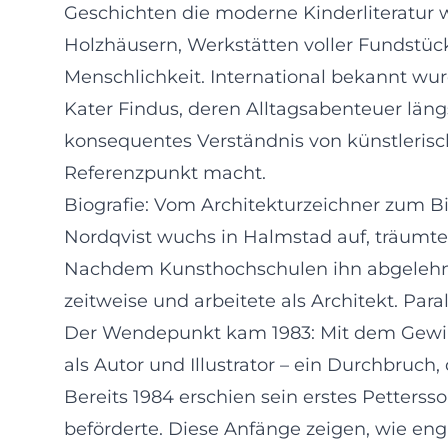
Geschichten die moderne Kinderliteratur 
Holzhäusern, Werkstätten voller Fundstü
Menschlichkeit. International bekannt wu
Kater Findus, deren Alltagsabenteuer längs
konsequentes Verständnis von künstleris
Referenzpunkt macht.
Biografie: Vom Architekturzeichner zum B
Nordqvist wuchs in Halmstad auf, träumte
Nachdem Kunsthochschulen ihn abgelehnt h
zeitweise und arbeitete als Architekt. Para
Der Wendepunkt kam 1983: Mit dem Gewin
als Autor und Illustrator – ein Durchbruc
Bereits 1984 erschien sein erstes Petters
beförderte. Diese Anfänge zeigen, wie eng