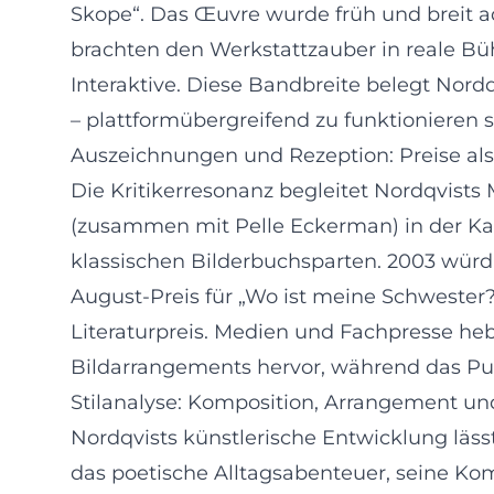
Skope“. Das Œuvre wurde früh und breit a
brachten den Werkstattzauber in reale Bühn
Interaktive. Diese Bandbreite belegt Nord
– plattformübergreifend zu funktionieren 
Auszeichnungen und Rezeption: Preise als
Die Kritikerresonanz begleitet Nordqvists 
(zusammen mit Pelle Eckerman) in der Kate
klassischen Bilderbuchsparten. 2003 würd
August-Preis für „Wo ist meine Schwester
Literaturpreis. Medien und Fachpresse he
Bildarrangements hervor, während das Publ
Stilanalyse: Komposition, Arrangement un
Nordqvists künstlerische Entwicklung lässt
das poetische Alltagsabenteuer, seine Ko