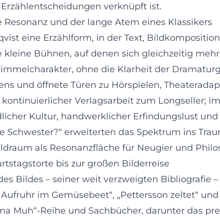
Erzählentscheidungen verknüpft ist.
le Resonanz und der lange Atem eines Klassikers
qvist eine Erzählform, in der Text, Bildkomposit
e kleine Bühnen, auf denen sich gleichzeitig mehr
melcharakter, ohne die Klarheit der Dramaturgie
hlens und öffnete Türen zu Hörspielen, Theaterad
 kontinuierlicher Verlagsarbeit zum Longseller;
ndlicher Kultur, handwerklicher Erfindungslust un
e Schwester?“ erweiterten das Spektrum ins Tra
ildraum als Resonanzfläche für Neugier und Philo
tstagstorte bis zur großen Bilderreise
s Bildes – seiner weit verzweigten Bibliografie –
, „Aufruhr im Gemüsebeet“, „Pettersson zeltet“ un
Mama Muh“-Reihe und Sachbücher, darunter das pr