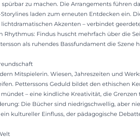
e spürbar zu machen. Die Arrangements führen d
Storylines laden zum erneuten Entdecken ein. Die
 lichtdramatischen Akzenten – verbindet geerdete 
Rhythmus: Findus huscht mehrfach über die Seit
tersson als ruhendes Bassfundament die Szene häl
reundschaft
ondern Mitspielerin. Wiesen, Jahreszeiten und Werk
n. Petterssons Geduld bildet den ethischen Kern: 
mündet – eine kindliche Kreativität, die Grenzen t
rderung: Die Bücher sind niedrigschwellig, aber n
 ein kultureller Einfluss, der pädagogische Debat
Welt