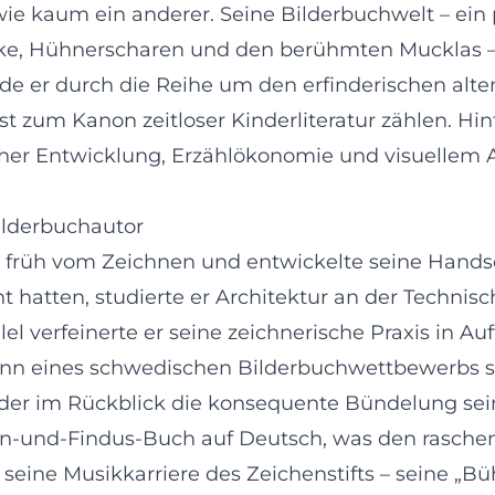
wie kaum ein anderer. Seine Bilderbuchwelt – ein
cke, Hühnerscharen und den berühmten Mucklas –
rde er durch die Reihe um den erfinderischen alt
t zum Kanon zeitloser Kinderliteratur zählen. Hint
cher Entwicklung, Erzählökonomie und visuellem
ilderbuchautor
 früh vom Zeichnen und entwickelte seine Handsc
atten, studierte er Architektur an der Technisch
llel verfeinerte er seine zeichnerische Praxis in A
n eines schwedischen Bilderbuchwettbewerbs sta
h, der im Rückblick die konsequente Bündelung sei
son-und-Findus-Buch auf Deutsch, was den rasche
 seine Musikkarriere des Zeichenstifts – seine „B