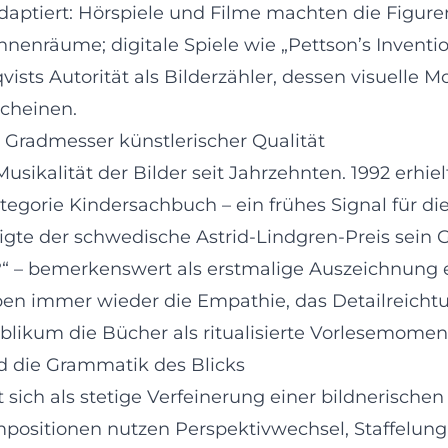
daptiert: Hörspiele und Filme machten die Figure
enräume; digitale Spiele wie „Pettson’s Invention
qvists Autorität als Bilderzähler, dessen visuell
scheinen.
 Gradmesser künstlerischer Qualität
Musikalität der Bilder seit Jahrzehnten. 1992 erhi
gorie Kindersachbuch – ein frühes Signal für die
igte der schwedische Astrid-Lindgren-Preis sein
?“ – bemerkenswert als erstmalige Auszeichnung 
ben immer wieder die Empathie, das Detailreicht
ikum die Bücher als ritualisierte Vorlesemomente
d die Grammatik des Blicks
 sich als stetige Verfeinerung einer bildnerische
mpositionen nutzen Perspektivwechsel, Staffelun