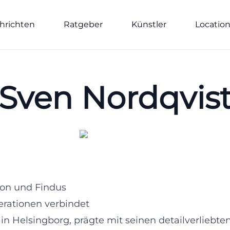
hrichten
Ratgeber
Künstler
Locatio
Sven Nordqvis
son und Findus
erationen verbindet
 in Helsingborg, prägte mit seinen detailverliebt