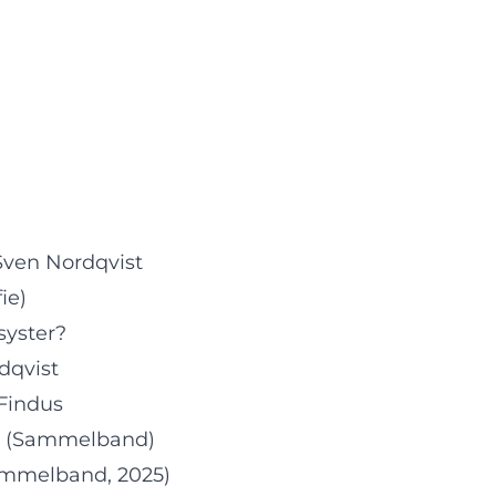
Sven Nordqvist
ie)
syster?
dqvist
Findus
us (Sammelband)
Sammelband, 2025)