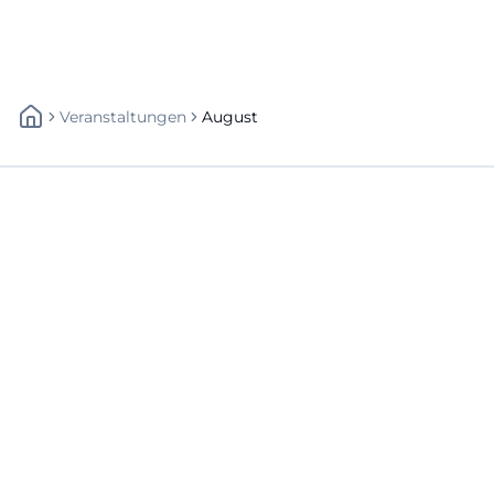
Veranstaltungen
August
Schnellzugriff
Über uns
Datenschutz
Impressum
Weitere Links
A-Z Künstler
A-Z Locations
Autoren
Newsletter abbestellen