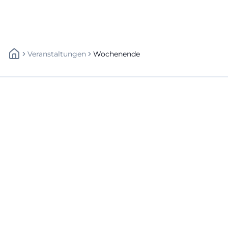
Veranstaltungen
Wochenende
Schnellzugriff
Über uns
Datenschutz
Impressum
Weitere Links
A-Z Künstler
A-Z Locations
Autoren
Newsletter abbestellen