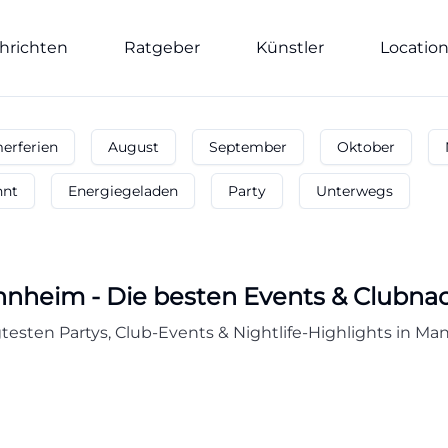
hrichten
Ratgeber
Künstler
Locatio
rferien
August
September
Oktober
nnt
Energiegeladen
Party
Unterwegs
nnheim
-
Die besten Events & Clubna
sten Partys, Club-Events & Nightlife-Highlights in Mann