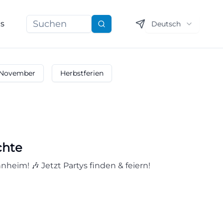
ns
Deutsch
Suchen
November
Herbstferien
chte
heim! 🎶 Jetzt Partys finden & feiern!