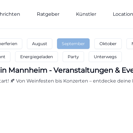
hrichten
Ratgeber
Künstler
Locatio
rferien
August
September
Oktober
nnt
Energiegeladen
Party
Unterwegs
in
Mannheim
-
Veranstaltungen & Ev
rt! 🍂 Von Weinfesten bis Konzerten – entdecke deine 